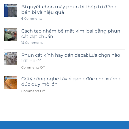
Bí quyết chọn máy phun bi thép tự động
bền bỉ và hiệu quả
6
Comments
Cách tạo nhám bề mặt kim loại bằng phun
cát đạt chuẩn
12
Comments
Phun cát kính hay dán decal: Lựa chọn nào
tốt hơn?
on
Comments Off
Phun
cát
Gợi ý công nghệ tẩy rỉ gang đúc cho xưởng
kính
đúc quy mô lớn
hay
on
Comments Off
dán
Gợi
decal:
ý
Lựa
công
chọn
nghệ
nào
tẩy
tốt
rỉ
hơn?
gang