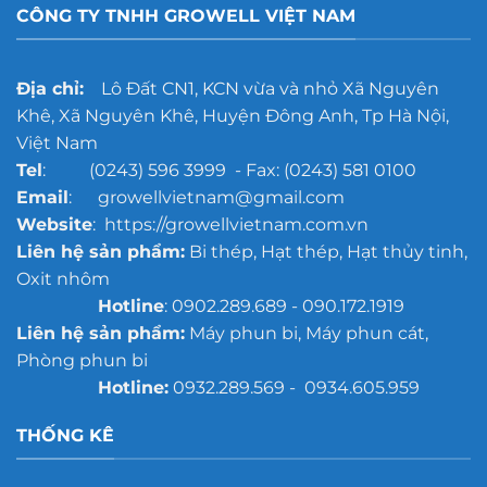
đúc
CÔNG TY TNHH GROWELL VIỆT NAM
cho
xưởng
đúc
quy
Địa chỉ:
Lô Đất CN1, KCN vừa và nhỏ Xã Nguyên
mô
Khê, Xã Nguyên Khê, Huyện Đông Anh, Tp Hà Nội,
lớn
Việt Nam
Tel
: (0243) 596 3999 - Fax: (0243) 581 0100
Email
: growellvietnam@gmail.com
Website
: https://growellvietnam.com.vn
Liên hệ sản phẩm:
Bi thép, Hạt thép, Hạt thủy tinh,
Oxit nhôm
Hotline
: 0902.289.689 - 090.172.1919
Liên hệ sản phẩm:
Máy phun bi, Máy phun cát,
Phòng phun bi
Hotline:
0932.289.569 - 0934.605.959
THỐNG KÊ