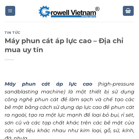
Skip
to
content
TIN TỨC
Máy phun cát áp lực cao – Địa chỉ
mua uy tín
Máy phun cát áp lực cao
(high-pressure
sandblasting machine) là một thiết bị sử dụng
công nghệ phun cát để làm sạch và chế tạo các
bề mặt bằng cách sử dụng áp lực cao để phun cát
ra ngoài, tạo ra một lực mạnh để loại bỏ bụi, rỉ sét,
sơn cũ và các tạp chất khác trên các bề mặt của
các vật liệu khác nhau như kim loại, gỗ, sứ, kính,
đá, nhựa,…