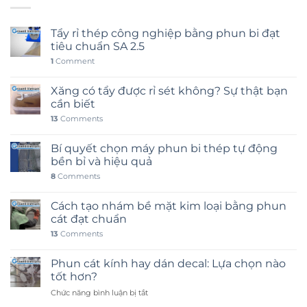
Tẩy rỉ thép công nghiệp bằng phun bi đạt
tiêu chuẩn SA 2.5
1
Comment
Xăng có tẩy được rỉ sét không? Sự thật bạn
cần biết
13
Comments
Bí quyết chọn máy phun bi thép tự động
bền bỉ và hiệu quả
8
Comments
Cách tạo nhám bề mặt kim loại bằng phun
cát đạt chuẩn
13
Comments
Phun cát kính hay dán decal: Lựa chọn nào
tốt hơn?
ở
Chức năng bình luận bị tắt
Phun