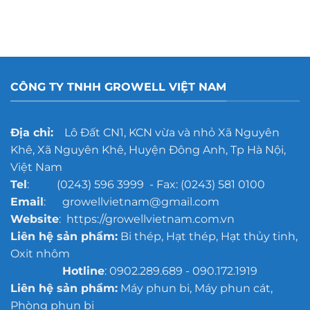
cát
kính
hay
dán
decal:
Lựa
chọn
CÔNG TY TNHH GROWELL VIỆT NAM
nào
tốt
hơn?
Địa chỉ:
Lô Đất CN1, KCN vừa và nhỏ Xã Nguyên
Khê, Xã Nguyên Khê, Huyện Đông Anh, Tp Hà Nội,
Việt Nam
Tel
: (0243) 596 3999 - Fax: (0243) 581 0100
Email
: growellvietnam@gmail.com
Website
: https://growellvietnam.com.vn
Liên hệ sản phẩm:
Bi thép, Hạt thép, Hạt thủy tinh,
Oxit nhôm
Hotline
: 0902.289.689 - 090.172.1919
Liên hệ sản phẩm:
Máy phun bi, Máy phun cát,
Phòng phun bi