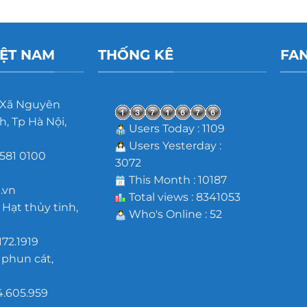
IỆT NAM
THỐNG KÊ
FA
 Xã Nguyên
, Tp Hà Nội,
Users Today : 1109
Users Yesterday :
581 0100
3072
m
This Month : 10187
.vn
Total views : 8341053
 Hạt thủy tinh,
Who's Online : 52
172.1919
 phun cát,
4.605.959