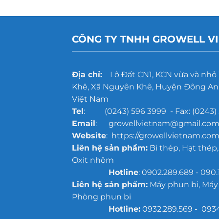
CÔNG TY TNHH GROWELL V
Địa chỉ:
Lô Đất CN1, KCN vừa và nhỏ
Khê, Xã Nguyên Khê, Huyện Đông Anh
Việt Nam
Tel
: (0243) 596 3999 - Fax: (0243) 
Email
: growellvietnam@gmail.co
Website
: https://growellvietnam.com
Liên hệ sản phẩm:
Bi thép, Hạt thép,
Oxit nhôm
Hotline
: 0902.289.689 - 090.
Liên hệ sản phẩm:
Máy phun bi, Máy
Phòng phun bi
Hotline:
0932.289.569 - 093