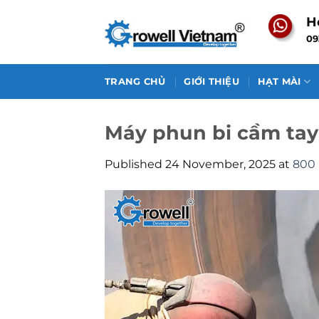
Skip
H
to
09
content
TRANG CHỦ
GIỚI THIỆU
HẠT MÀI
Máy phun bi cầm tay
Published
24 November, 2025
at
800 