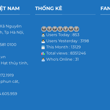
IỆT NAM
THỐNG KÊ
FA
 Xã Nguyên
, Tp Hà Nội,
Users Today : 853
Users Yesterday : 3198
581 0100
This Month : 13129
m
Total views : 8351246
.vn
Who's Online : 31
 Hạt thủy tinh,
172.1919
 phun cát,
4.605.959