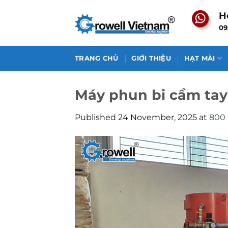
Skip
H
to
09
content
TRANG CHỦ
GIỚI THIỆU
HẠT MÀI
Máy phun bi cầm tay
Published
24 November, 2025
at
800 