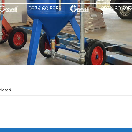
losed.