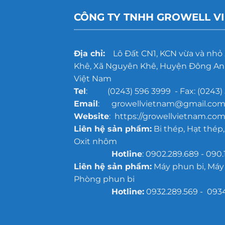
CÔNG TY TNHH GROWELL V
Địa chỉ:
Lô Đất CN1, KCN vừa và nhỏ
Khê, Xã Nguyên Khê, Huyện Đông Anh
Việt Nam
Tel
: (0243) 596 3999 - Fax: (0243) 
Email
: growellvietnam@gmail.co
Website
: https://growellvietnam.com
Liên hệ sản phẩm:
Bi thép, Hạt thép,
Oxit nhôm
Hotline
: 0902.289.689 - 090.
Liên hệ sản phẩm:
Máy phun bi, Máy
Phòng phun bi
Hotline:
0932.289.569 - 093