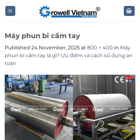
Skip
to
content
Máy phun bi cầm tay
Published
24 November, 2025
at
800 × 400
in
Máy
phun bi cầm tay là gì? Ưu điểm và cách sử dụng an
toàn