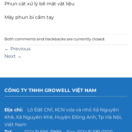
Phun cát xử lý bề mặt vật liệu
Máy phun bi cầm tay
Both comments and trackbacks are currently closed.
←
Previous
Next
→
CÔNG TY TNHH GROWELL VIỆT NAM
Địa chỉ:
Lô Đất CN1, KCN vừa và nhỏ Xã Nguyên
Khê, Xã Nguyên Khê, Huyện Đông Anh, Tp Hà Nội,
Việt Nam
Tel
: (0243) 596 3999 - Fax: (0243) 581 0100