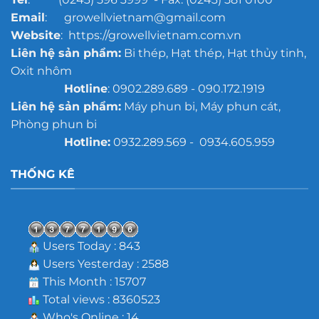
Email
: growellvietnam@gmail.com
Website
: https://growellvietnam.com.vn
Liên hệ sản phẩm:
Bi thép, Hạt thép, Hạt thủy tinh,
Oxit nhôm
Hotline
: 0902.289.689 - 090.172.1919
Liên hệ sản phẩm:
Máy phun bi, Máy phun cát,
Phòng phun bi
Hotline:
0932.289.569 - 0934.605.959
THỐNG KÊ
Users Today : 843
Users Yesterday : 2588
This Month : 15707
Total views : 8360523
Who's Online : 14