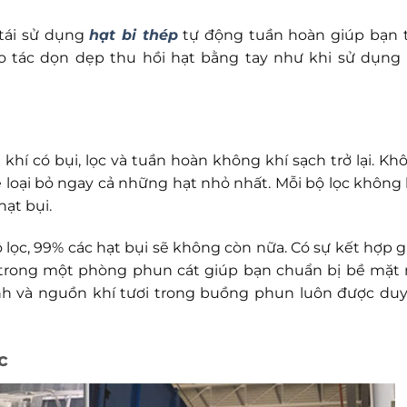
 tái sử dụng
hạt bi thép
tự động tuần hoàn giúp bạn t
o tác dọn dẹp thu hồi hạt bằng tay như khi sử dụng
hí có bụi, lọc và tuần hoàn không khí sạch trở lại. Kh
ể loại bỏ ngay cả những hạt nhỏ nhất. Mỗi bộ lọc không 
hạt bụi.
 lọc, 99% các hạt bụi sẽ không còn nữa. Có sự kết hợp g
í trong một phòng phun cát giúp bạn chuẩn bị bề mặt
nh và nguồn khí tươi trong buồng phun luôn được duy 
c