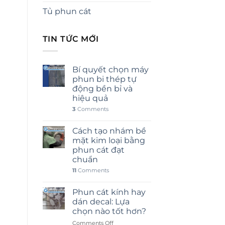
Tủ phun cát
TIN TỨC MỚI
Bí quyết chọn máy
phun bi thép tự
động bền bỉ và
hiệu quả
3
Comments
Cách tạo nhám bề
mặt kim loại bằng
phun cát đạt
chuẩn
11
Comments
Phun cát kính hay
dán decal: Lựa
chọn nào tốt hơn?
on
Comments Off