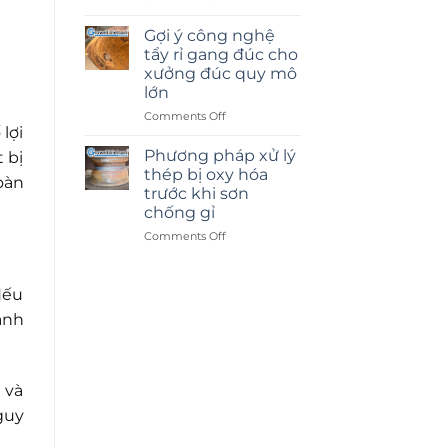
Phun
cát
Gợi ý công nghệ
kính
tẩy rỉ gang đúc cho
hay
xưởng đúc quy mô
dán
lớn
decal:
Lựa
on
Comments Off
lợi
chọn
Gợi
nào
ý
Phương pháp xử lý
 bị
tốt
công
thép bị oxy hóa
oàn
hơn?
nghệ
trước khi sơn
tẩy
chống gỉ
rỉ
gang
on
Comments Off
đúc
Phương
cho
pháp
xưởng
xử
Nếu
đúc
lý
ành
quy
thép
mô
bị
lớn
oxy
hóa
trước
 và
khi
guy
sơn
chống