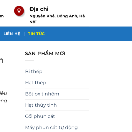
Địa chỉ
om
Nguyên Khê, Đông Anh, Hà
Nội
LIÊN HỆ
TIN TỨC
SẢN PHẨM MỚI
h
Bi thép
Hạt thép
iệu
Bột oxit nhôm
ông
Hạt thủy tinh
Cối phun cát
Máy phun cát tự động