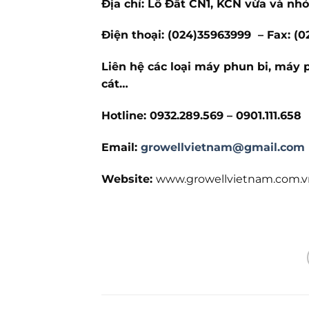
Địa chỉ: Lô Đất CN1, KCN vừa và n
Điện thoại: (024)35963999 – Fax: (
Liên hệ các loại máy phun bi, máy 
cát…
Hotline: 0932.289.569
– 0901.111.658
Email:
growellvietnam@gmail.com
Website:
www.growellvietnam.com.v