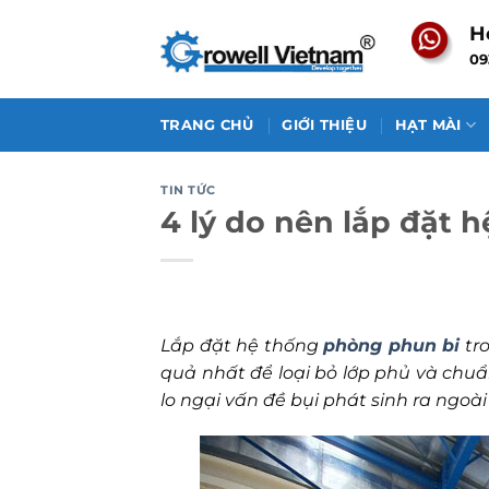
Skip
H
to
09
content
TRANG CHỦ
GIỚI THIỆU
HẠT MÀI
TIN TỨC
4 lý do nên lắp đặt 
Lắp đặt hệ thống
phòng phun bi
tro
quả nhất để loại bỏ lớp phủ và ch
lo ngại vấn đề bụi phát sinh ra ngoài