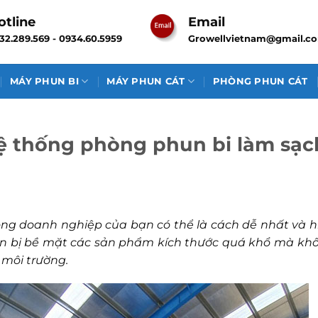
otline
Email
32.289.569 - 0934.60.5959
Growellvietnam@gmail.c
MÁY PHUN BI
MÁY PHUN CÁT
PHÒNG PHUN CÁT
hệ thống phòng phun bi làm sạc
ng doanh nghiệp của bạn có thể là cách dễ nhất và h
uẩn bị bề mặt các sản phẩm kích thước quá khổ mà kh
 môi trường.