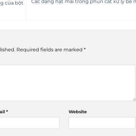
Các dạng hạt mài trong phun cát xử lý bề 
g của bột
lished.
Required fields are marked
*
ail
*
Website