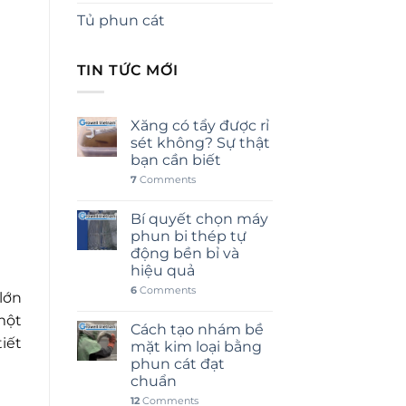
Tủ phun cát
TIN TỨC MỚI
Xăng có tẩy được rỉ
sét không? Sự thật
bạn cần biết
7
Comments
Bí quyết chọn máy
phun bi thép tự
động bền bỉ và
hiệu quả
6
Comments
lớn
một
Cách tạo nhám bề
iết
mặt kim loại bằng
phun cát đạt
chuẩn
12
Comments