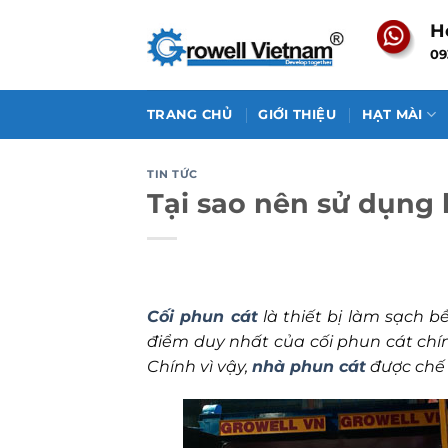
Skip
H
to
09
content
TRANG CHỦ
GIỚI THIỆU
HẠT MÀI
TIN TỨC
Tại sao nên sử dụng
Cối phun cát
là thiết bị làm sạch 
điểm duy nhất của cối phun cát chín
Chính vì vậy,
nhà phun cát
được chế 