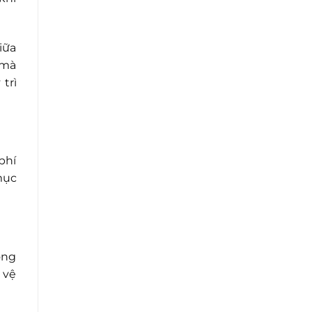
iữa
 mà
trì
phí
mục
ong
 vệ