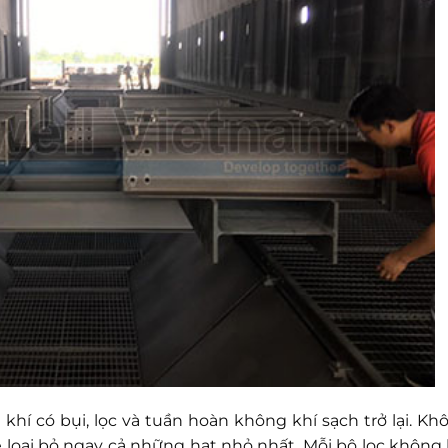
hí có bụi, lọc và tuần hoàn không khí sạch trở lại. Kh
ể loại bỏ ngay cả những hạt nhỏ nhất. Mỗi bộ lọc không 