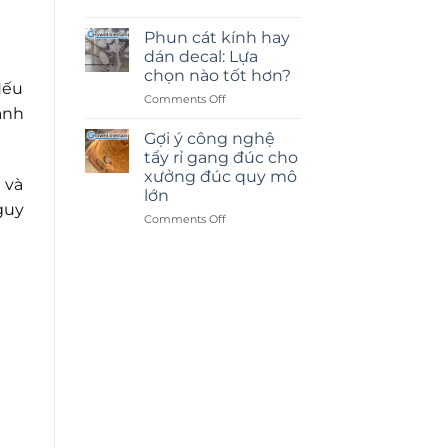
Phun cát kính hay
dán decal: Lựa
chọn nào tốt hơn?
Nếu
on
Comments Off
ành
Phun
cát
Gợi ý công nghệ
kính
tẩy rỉ gang đúc cho
hay
xưởng đúc quy mô
 và
dán
lớn
decal:
guy
Lựa
on
Comments Off
chọn
Gợi
nào
ý
tốt
công
hơn?
nghệ
tẩy
rỉ
gang
đúc
cho
xưởng
đúc
quy
mô