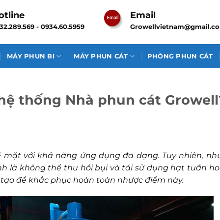
otline
Email
32.289.569 - 0934.60.5959
Growellvietnam@gmail.c
MÁY PHUN BI
MÁY PHUN CÁT
PHÒNG PHUN CÁT
 hệ thống Nhà phun cát Growell
bề mặt với khả năng ứng dụng đa dạng. Tuy nhiên, nh
h là không thể thu hồi bụi và tái sử dụng hạt tuần ho
tạo để khắc phục hoàn toàn nhược điểm này.