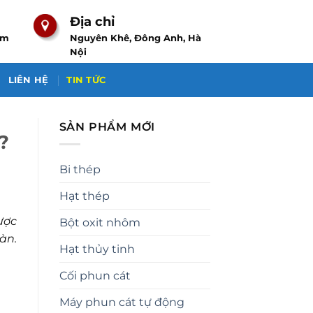
Địa chỉ
om
Nguyên Khê, Đông Anh, Hà
Nội
LIÊN HỆ
TIN TỨC
SẢN PHẨM MỚI
?
Bi thép
Hạt thép
ược
Bột oxit nhôm
àn.
Hạt thủy tinh
Cối phun cát
Máy phun cát tự động