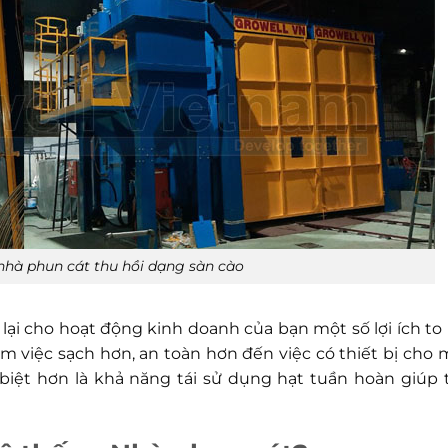
nhà phun cát thu hồi dạng sàn cào
ại cho hoạt động kinh doanh của bạn một số lợi ích to 
m việc sạch hơn, an toàn hơn đến việc có thiết bị cho 
 biệt hơn là khả năng tái sử dụng hạt tuần hoàn giúp t