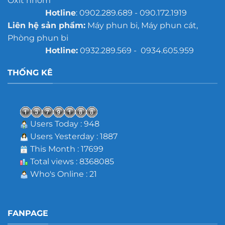
Oxit nhôm
Hotline
: 0902.289.689 - 090.172.1919
Liên hệ sản phẩm:
Máy phun bi, Máy phun cát,
Phòng phun bi
Hotline:
0932.289.569 - 0934.605.959
THỐNG KÊ
Users Today : 948
Users Yesterday : 1887
This Month : 17699
Total views : 8368085
Who's Online : 21
FANPAGE