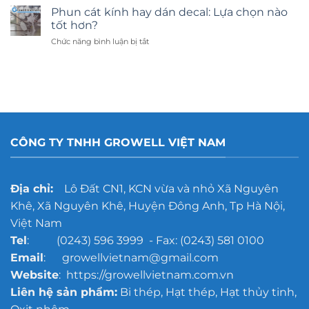
Phun cát kính hay dán decal: Lựa chọn nào
tốt hơn?
ở
Chức năng bình luận bị tắt
Phun
cát
kính
hay
dán
decal:
Lựa
chọn
CÔNG TY TNHH GROWELL VIỆT NAM
nào
tốt
hơn?
Địa chỉ:
Lô Đất CN1, KCN vừa và nhỏ Xã Nguyên
Khê, Xã Nguyên Khê, Huyện Đông Anh, Tp Hà Nội,
Việt Nam
Tel
: (0243) 596 3999 - Fax: (0243) 581 0100
Email
: growellvietnam@gmail.com
Website
: https://growellvietnam.com.vn
Liên hệ sản phẩm:
Bi thép, Hạt thép, Hạt thủy tinh,