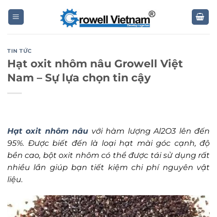
Skip
to
content
TIN TỨC
Hạt oxit nhôm nâu Growell Việt
Nam – Sự lựa chọn tin cậy
Hạt oxit nhôm nâu
với hàm lượng Al2O3 lên đến
95%. Được biết đến là loại hạt mài góc cạnh, độ
bền cao, bột oxit nhôm có thể được tái sử dụng rất
nhiều lần giúp bạn tiết kiệm chi phí nguyên vật
liệu.