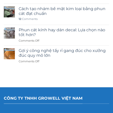
Cách tạo nhám bề mặt kim loại bằng phun
cát đạt chuẩn
12
Comments
Phun cát kính hay dán decal: Lựa chọn nào
tốt hơn?
on
Comments Off
Phun
cát
Gợi ý công nghệ tẩy rỉ gang đúc cho xưởng
kính
đúc quy mô lớn
hay
on
Comments Off
dán
Gợi
decal:
ý
Lựa
công
chọn
nghệ
nào
tẩy
tốt
rỉ
hơn?
gang
đúc
CÔNG TY TNHH GROWELL VIỆT NAM
cho
xưởng
đúc
quy