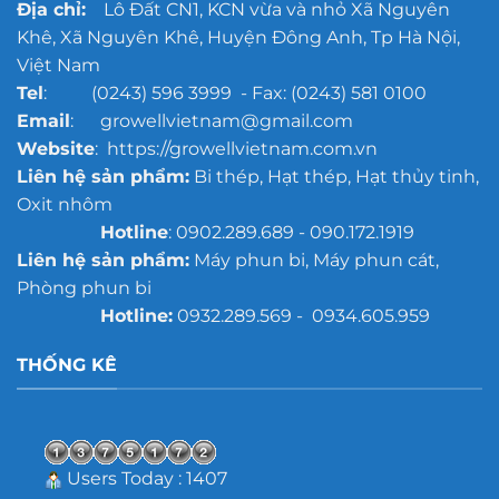
Địa chỉ:
Lô Đất CN1, KCN vừa và nhỏ Xã Nguyên
mô
Khê, Xã Nguyên Khê, Huyện Đông Anh, Tp Hà Nội,
lớn
Việt Nam
Tel
: (0243) 596 3999 - Fax: (0243) 581 0100
Email
: growellvietnam@gmail.com
Website
: https://growellvietnam.com.vn
Liên hệ sản phẩm:
Bi thép, Hạt thép, Hạt thủy tinh,
Oxit nhôm
Hotline
: 0902.289.689 - 090.172.1919
Liên hệ sản phẩm:
Máy phun bi, Máy phun cát,
Phòng phun bi
Hotline:
0932.289.569 - 0934.605.959
THỐNG KÊ
Users Today : 1407