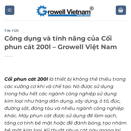
Skip
to
content
TIN TỨC
Công dụng và tính năng của Cối
phun cát 200l – Growell Việt Nam
Cối phun cát 200l
là thiết bị không thể thiếu trong
các xưởng cơ khí và chế tạo. Nó được sử dụng
trong hầu hết các ngành công nghiệp sử dụng
kim loại như hàng dân dụng, xây dựng, ô tô, đúc,
đường sắt, đóng tàu và nhiều ngành công nghiệp
khác. Máy phun cát được sử dụng để làm sạch,
tăng cơ tính bề mặt hoặc để đánh bóng, tạo nhám
bề mặt kim loại. Kỹ thuật phun cát này mang lại