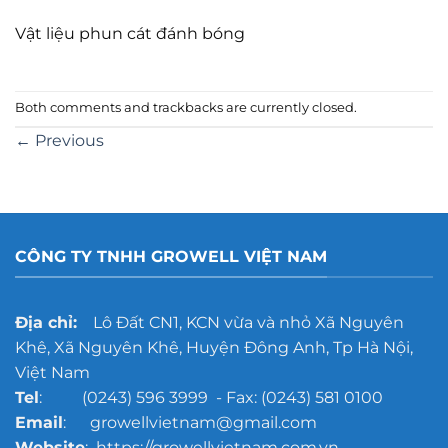
Vật liệu phun cát đánh bóng
Both comments and trackbacks are currently closed.
←
Previous
CÔNG TY TNHH GROWELL VIỆT NAM
Địa chỉ:
Lô Đất CN1, KCN vừa và nhỏ Xã Nguyên
Khê, Xã Nguyên Khê, Huyện Đông Anh, Tp Hà Nội,
Việt Nam
Tel
: (0243) 596 3999 - Fax: (0243) 581 0100
Email
: growellvietnam@gmail.com
Website
: https://growellvietnam.com.vn