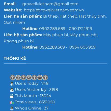
Email
: growellvietnam@gmail.com
Website
: https://growellvietnam.com.vn
Liên hệ sản phẩm:
Bi thép, Hạt thép, Hạt thủy tinh,
Oxit nhôm
Hotline
: 0902.289.689 - 090.172.1919
Liên hệ sản phẩm:
Máy phun bi, Máy phun cát,
Phòng phun bi
Hotline:
0932.289.569 - 0934.605.959
THỐNG KÊ
Users Today : 748
Users Yesterday : 3198
This Month : 13024
Total views : 8351050
Who's Online : 37