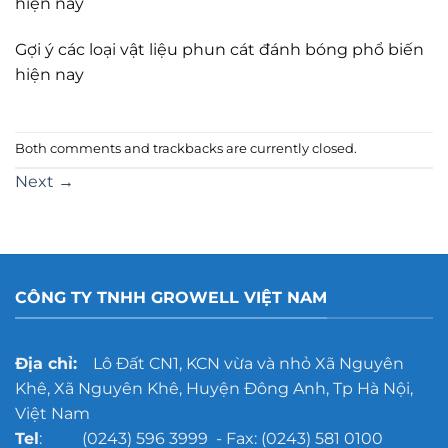
hiện nay
Gợi ý các loại vật liệu phun cát đánh bóng phổ biến
hiện nay
Both comments and trackbacks are currently closed.
Next
→
CÔNG TY TNHH GROWELL VIỆT NAM
Địa chỉ:
Lô Đất CN1, KCN vừa và nhỏ Xã Nguyên
Khê, Xã Nguyên Khê, Huyện Đông Anh, Tp Hà Nội,
Việt Nam
Tel
: (0243) 596 3999 - Fax: (0243) 581 0100