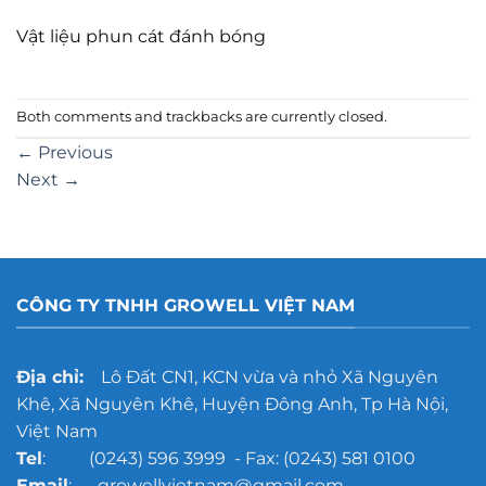
Vật liệu phun cát đánh bóng
Both comments and trackbacks are currently closed.
←
Previous
Next
→
CÔNG TY TNHH GROWELL VIỆT NAM
Địa chỉ:
Lô Đất CN1, KCN vừa và nhỏ Xã Nguyên
Khê, Xã Nguyên Khê, Huyện Đông Anh, Tp Hà Nội,
Việt Nam
Tel
: (0243) 596 3999 - Fax: (0243) 581 0100
Email
: growellvietnam@gmail.com