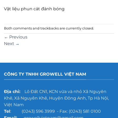
Vật liệu phun cát đánh bóng
Both comments and trackbacks are currently closed.
←
Previous
Next
→
CÔNG TY TNHH GROWELL VIỆT NAM
Địa chỉ:
Lô Đất CN1, KCN vừa và nhỏ Xã Nguyên
Khê, Xã Nguyên Khê, Huyện Đông Anh, Tp Hà Nội,
Việt Nam
Tel
: (0243) 596 3999 - Fax: (0243) 581 0100
Email
: growellvietnam@gmail.com