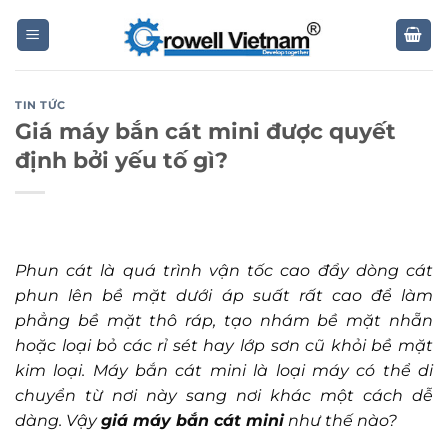
Skip
to
content
TIN TỨC
Giá máy bắn cát mini được quyết
định bởi yếu tố gì?
Phun cát là quá trình vận tốc cao đẩy dòng cát
phun lên bề mặt dưới áp suất rất cao để làm
phẳng bề mặt thô ráp, tạo nhám bề mặt nhẵn
hoặc loại bỏ các rỉ sét hay lớp sơn cũ khỏi bề mặt
kim loại. Máy bắn cát mini là loại máy có thể di
chuyển từ nơi này sang nơi khác một cách dễ
dàng. Vậy
giá máy bắn cát mini
như thế nào?