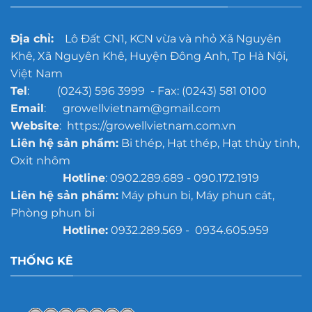
xưởng
đúc
quy
Địa chỉ:
Lô Đất CN1, KCN vừa và nhỏ Xã Nguyên
mô
Khê, Xã Nguyên Khê, Huyện Đông Anh, Tp Hà Nội,
lớn
Việt Nam
Tel
: (0243) 596 3999 - Fax: (0243) 581 0100
Email
: growellvietnam@gmail.com
Website
: https://growellvietnam.com.vn
Liên hệ sản phẩm:
Bi thép, Hạt thép, Hạt thủy tinh,
Oxit nhôm
Hotline
: 0902.289.689 - 090.172.1919
Liên hệ sản phẩm:
Máy phun bi, Máy phun cát,
Phòng phun bi
Hotline:
0932.289.569 - 0934.605.959
THỐNG KÊ