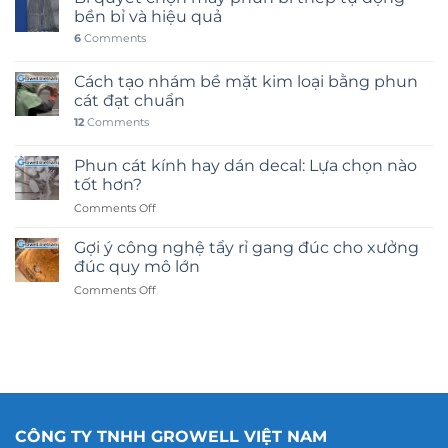
bền bỉ và hiệu quả
6
Comments
Cách tạo nhám bề mặt kim loại bằng phun
cát đạt chuẩn
12
Comments
Phun cát kính hay dán decal: Lựa chọn nào
tốt hơn?
on
Comments Off
Phun
cát
Gợi ý công nghệ tẩy rỉ gang đúc cho xưởng
kính
đúc quy mô lớn
hay
on
Comments Off
dán
Gợi
decal:
ý
Lựa
công
chọn
nghệ
nào
tẩy
tốt
rỉ
hơn?
gang
đúc
CÔNG TY TNHH GROWELL VIỆT NAM
cho