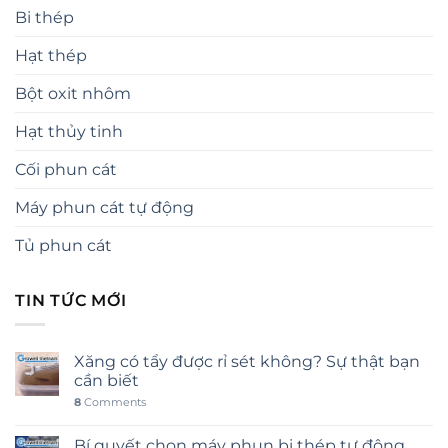
Bi thép
Hạt thép
Bột oxit nhôm
Hạt thủy tinh
Cối phun cát
Máy phun cát tự động
Tủ phun cát
TIN TỨC MỚI
Xăng có tẩy được rỉ sét không? Sự thật bạn
cần biết
8
Comments
Bí quyết chọn máy phun bi thép tự động