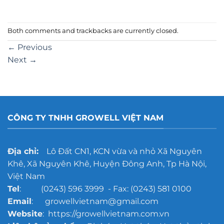
Both comments and trackbacks are currently closed.
←
Previous
Next
→
CÔNG TY TNHH GROWELL VIỆT NAM
Địa chỉ:
Lô Đất CN1, KCN vừa và nhỏ Xã Nguyên
Khê, Xã Nguyên Khê, Huyện Đông Anh, Tp Hà Nội,
Việt Nam
Tel
: (0243) 596 3999 - Fax: (0243) 581 0100
Email
: growellvietnam@gmail.com
Website
: https://growellvietnam.com.vn