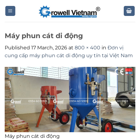
Skip
to
content
Máy phun cát di động
Published
17 March, 2026
at
800 × 400
in
Đơn vị
cung cấp máy phun cát di động uy tín tại Việt Nam
Máy phun cát di động