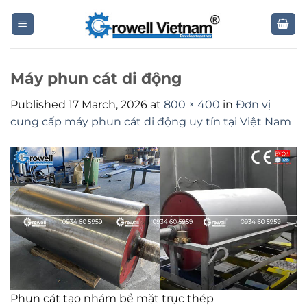
Skip
to
content
Máy phun cát di động
Published
17 March, 2026
at
800 × 400
in
Đơn vị
cung cấp máy phun cát di động uy tín tại Việt Nam
Phun cát tạo nhám bề mặt trục thép