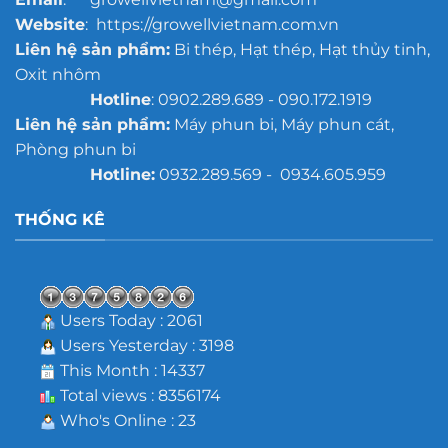
Website
: https://growellvietnam.com.vn
Liên hệ sản phẩm:
Bi thép, Hạt thép, Hạt thủy tinh,
Oxit nhôm
Hotline
: 0902.289.689 - 090.172.1919
Liên hệ sản phẩm:
Máy phun bi, Máy phun cát,
Phòng phun bi
Hotline:
0932.289.569 - 0934.605.959
THỐNG KÊ
Users Today : 2061
Users Yesterday : 3198
This Month : 14337
Total views : 8356174
Who's Online : 23