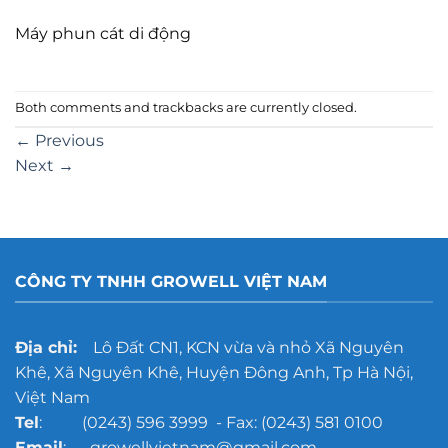
Máy phun cát di động
Both comments and trackbacks are currently closed.
←
Previous
Next
→
CÔNG TY TNHH GROWELL VIỆT NAM
Địa chỉ:
Lô Đất CN1, KCN vừa và nhỏ Xã Nguyên
Khê, Xã Nguyên Khê, Huyện Đông Anh, Tp Hà Nội,
Việt Nam
Tel
: (0243) 596 3999 - Fax: (0243) 581 0100
Email
: growellvietnam@gmail.com