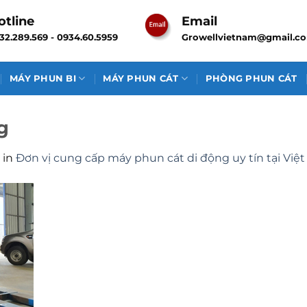
otline
Email
32.289.569 - 0934.60.5959
Growellvietnam@gmail.c
MÁY PHUN BI
MÁY PHUN CÁT
PHÒNG PHUN CÁT
g
in
Đơn vị cung cấp máy phun cát di động uy tín tại Việ