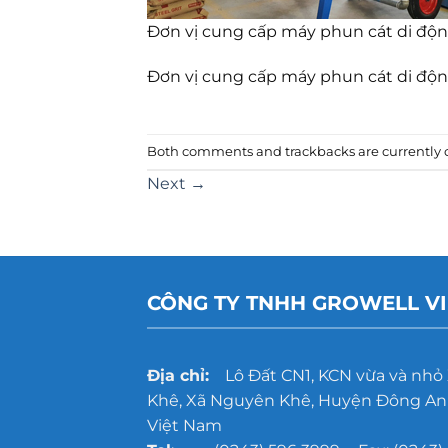
Đơn vị cung cấp máy phun cát di động
Đơn vị cung cấp máy phun cát di động
Both comments and trackbacks are currently c
Next
→
CÔNG TY TNHH GROWELL V
Địa chỉ:
Lô Đất CN1, KCN vừa và nhỏ
Khê, Xã Nguyên Khê, Huyện Đông Anh
Việt Nam