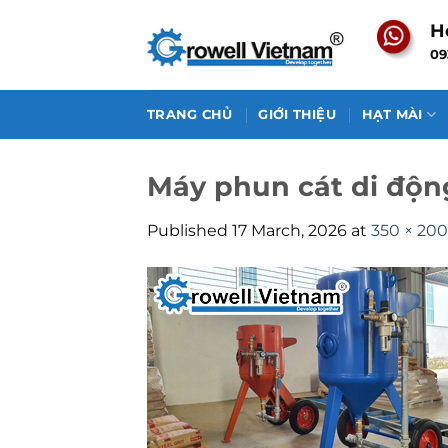
Skip
H
to
09
content
TRANG CHỦ
GIỚI THIỆU
HẠT MÀI
Máy phun cát di độn
Published
17 March, 2026
at
350 × 200