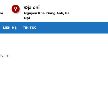
Địa chỉ
om
Nguyên Khê, Đông Anh, Hà
Nội
LIÊN HỆ
TIN TỨC
t Nam