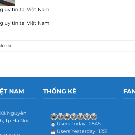
 uy tín tại Việt Nam
 uy tín tại Việt Nam
losed.
IỆT NAM
THỐNG KÊ
FA
 Xã Nguyên
, Tp Hà Nội,
Users Today : 2845
Users Yesterday : 1251