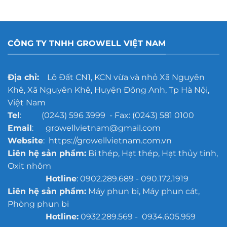
nghệ
nào
tẩy
tốt
rỉ
hơn?
gang
đúc
CÔNG TY TNHH GROWELL VIỆT NAM
cho
xưởng
đúc
quy
Địa chỉ:
Lô Đất CN1, KCN vừa và nhỏ Xã Nguyên
mô
Khê, Xã Nguyên Khê, Huyện Đông Anh, Tp Hà Nội,
lớn
Việt Nam
Tel
: (0243) 596 3999 - Fax: (0243) 581 0100
Email
: growellvietnam@gmail.com
Website
: https://growellvietnam.com.vn
Liên hệ sản phẩm:
Bi thép, Hạt thép, Hạt thủy tinh,
Oxit nhôm
Hotline
: 0902.289.689 - 090.172.1919
Liên hệ sản phẩm:
Máy phun bi, Máy phun cát,
Phòng phun bi
Hotline:
0932.289.569 - 0934.605.959