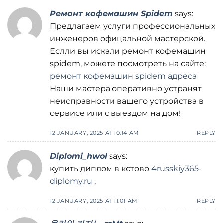
Ремонт кофемашин Spidem
says:
Предлагаем услуги профессиональных
инженеров офицальной мастерской.
Еслли вы искали ремонт кофемашин
spidem, можете посмотреть на сайте:
ремонт кофемашин spidem адреса
Наши мастера оперативно устранят
неисправности вашего устройства в
сервисе или с выездом на дом!
12 JANUARY, 2025 AT 10:14 AM
REPLY
Diplomi_hwol
says:
купить диплом в кстово
4russkiy365-
diplomy.ru
.
12 JANUARY, 2025 AT 11:01 AM
REPLY