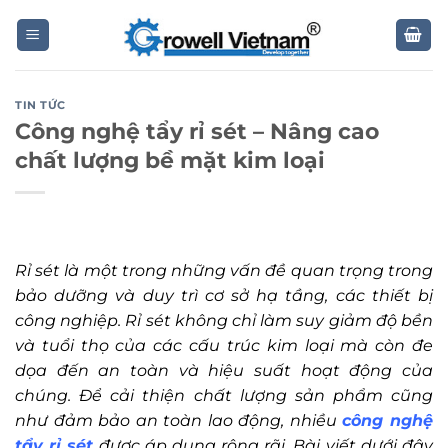
Skip
to
content
TIN TỨC
Công nghệ tẩy rỉ sét – Nâng cao
chất lượng bề mặt kim loại
Rỉ sét là một trong những vấn đề quan trọng trong
bảo dưỡng và duy trì cơ sở hạ tầng, các thiết bị
công nghiệp. Rỉ sét không chỉ làm suy giảm độ bền
và tuổi thọ của các cấu trúc kim loại mà còn đe
dọa đến an toàn và hiệu suất hoạt động của
chúng. Để cải thiện chất lượng sản phẩm cũng
như đảm bảo an toàn lao động, nhiều
công nghệ
tẩy rỉ sét
được áp dụng rộng rãi. Bài viết dưới đây