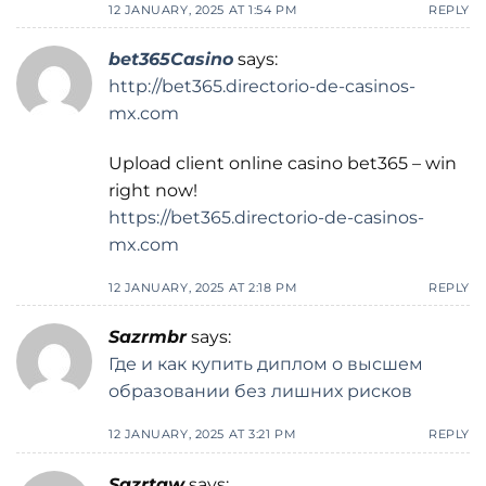
12 JANUARY, 2025 AT 1:54 PM
REPLY
bet365Casino
says:
http://bet365.directorio-de-casinos-
mx.com
Upload client online casino bet365 – win
right now!
https://bet365.directorio-de-casinos-
mx.com
12 JANUARY, 2025 AT 2:18 PM
REPLY
Sazrmbr
says:
Где и как купить диплом о высшем
образовании без лишних рисков
12 JANUARY, 2025 AT 3:21 PM
REPLY
Sazrtaw
says: