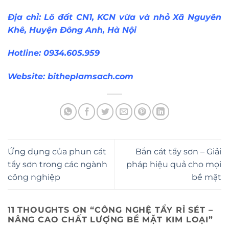
Địa chỉ: Lô đất CN1, KCN vừa và nhỏ Xã Nguyên
Khê, Huyện Đông Anh, Hà Nội
Hotline: 0934.605.959
Website:
bitheplamsach.com
Ứng dụng của phun cát
Bắn cát tẩy sơn – Giải
tẩy sơn trong các ngành
pháp hiệu quả cho mọi
công nghiệp
bề mặt
11 THOUGHTS ON “
CÔNG NGHỆ TẨY RỈ SÉT –
NÂNG CAO CHẤT LƯỢNG BỀ MẶT KIM LOẠI
”