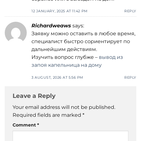
12 JANUARY, 2025 AT 11:42 PM
REPLY
Richardweaws
says:
Заявку можно оставить в любое время,
специалист быстро сориентирует по
дальнейшим действиям.
Изучить вопрос глубже –
вывод из
запоя капельница на дому
3 AUGUST, 2026 AT 5:56 PM
REPLY
Leave a Reply
Your email address will not be published.
Required fields are marked
*
Comment
*