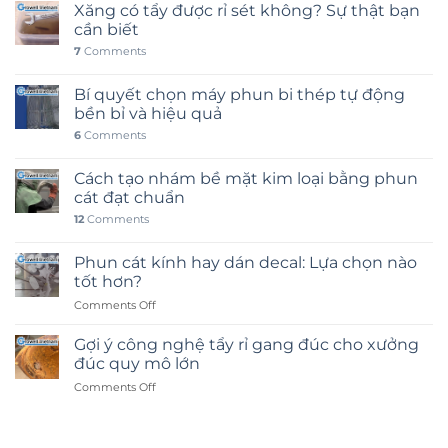
Xăng có tẩy được rỉ sét không? Sự thật bạn
cần biết
7
Comments
Bí quyết chọn máy phun bi thép tự động
bền bỉ và hiệu quả
6
Comments
Cách tạo nhám bề mặt kim loại bằng phun
cát đạt chuẩn
12
Comments
Phun cát kính hay dán decal: Lựa chọn nào
tốt hơn?
on
Comments Off
Phun
cát
Gợi ý công nghệ tẩy rỉ gang đúc cho xưởng
kính
đúc quy mô lớn
hay
on
Comments Off
dán
Gợi
decal:
ý
Lựa
công
chọn