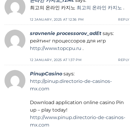
온라인 카지노_rzMt
says:
최고의 온라인 카지노
최고의 온라인 카지노
.
12 JANUARY, 2025 AT 12:36 PM
REPLY
sravnenie processorov_adEt
says:
рейтинг процессоров для игр
http://www.topcpu.ru
.
12 JANUARY, 2025 AT 1:37 PM
REPLY
PinupCasino
says:
http://pinup.directorio-de-casinos-
mx.com
Download application online casino Pin
up – play today!
http://www.pinup.directorio-de-casinos-
mx.com