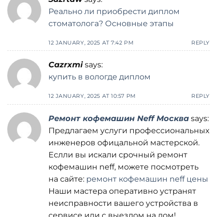
Реально ли приобрести диплом
стоматолога? Основные этапы
12 JANUARY, 2025 AT 7:42 PM
REPLY
Cazrxmi
says:
купить в вологде диплом
12 JANUARY, 2025 AT 10:57 PM
REPLY
Ремонт кофемашин Neff Москва
says:
Предлагаем услуги профессиональных
инженеров офицальной мастерской.
Еслли вы искали срочный ремонт
кофемашин neff, можете посмотреть
на сайте:
ремонт кофемашин neff цены
Наши мастера оперативно устранят
неисправности вашего устройства в
сервисе или с выездом на дом!