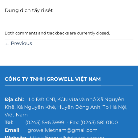
Dung dịch tẩy rỉ sét
Both comments and trackbacks are currently closed.
←
Previous
CÔNG TY TNHH GROWELL VIỆT NAM
Địa chỉ:
Lô Đất CN1, KCN vừa và nhỏ Xã Nguyên
Khê, Xã Nguyên Khê, Huyện Đông Anh, Tp Hà Nội,
Việt Nam
Tel
: (0243) 596 3999 - Fax: (0243) 581 0100
Email
: growellvietnam@gmail.com
Website
: https://growellvietnam.com.vn