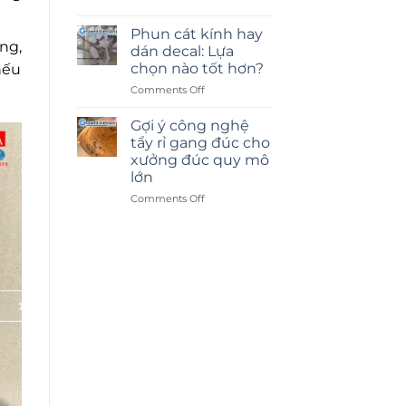
Phun cát kính hay
ng,
dán decal: Lựa
chọn nào tốt hơn?
nếu
on
Comments Off
Phun
cát
Gợi ý công nghệ
kính
tẩy rỉ gang đúc cho
hay
xưởng đúc quy mô
dán
lớn
decal:
Lựa
on
Comments Off
chọn
Gợi
nào
ý
tốt
công
hơn?
nghệ
tẩy
rỉ
gang
đúc
cho
xưởng
đúc
quy
mô