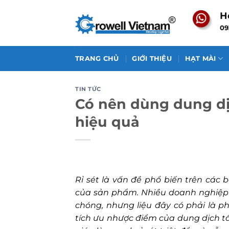
Skip
H
to
09
content
TRANG CHỦ
GIỚI THIỆU
HẠT MÀI
TIN TỨC
Có nên dùng dung dịch
hiệu quả
Rỉ sét là vấn đề phổ biến trên các
của sản phẩm. Nhiều doanh nghiệp
chóng, nhưng liệu đây có phải là p
tích ưu nhược điểm của dung dịch tẩ