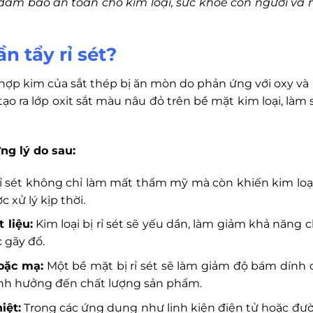
n đảm bảo an toàn cho kim loại, sức khỏe con người và 
ần tẩy rỉ sét?
c hợp kim của sắt thép bị ăn mòn do phản ứng với oxy và 
ạo ra lớp oxit sắt màu nâu đỏ trên bề mặt kim loại, làm 
ững lý do sau:
 sét không chỉ làm mất thẩm mỹ mà còn khiến kim loại
xử lý kịp thời.
 liệu:
Kim loại bị rỉ sét sẽ yếu dần, làm giảm khả năng c
 gãy đổ.
oặc mạ:
Một bề mặt bị rỉ sét sẽ làm giảm độ bám dính 
 ảnh hưởng đến chất lượng sản phẩm.
iệt:
Trong các ứng dụng như linh kiện điện tử hoặc đư