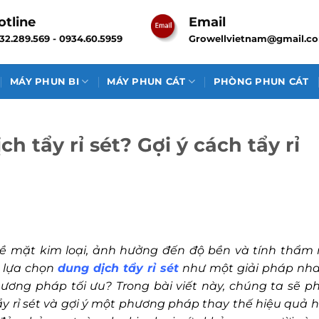
otline
Email
32.289.569 - 0934.60.5959
Growellvietnam@gmail.c
MÁY PHUN BI
MÁY PHUN CÁT
PHÒNG PHUN CÁT
 tẩy rỉ sét? Gợi ý cách tẩy rỉ
 bề mặt kim loại, ảnh hưởng đến độ bền và tính thẩm
 lựa chọn
dung dịch tẩy rỉ sét
như một giải pháp nh
hương pháp tối ưu? Trong bài viết này, chúng ta sẽ p
y rỉ sét và gợi ý một phương pháp thay thế hiệu quả h