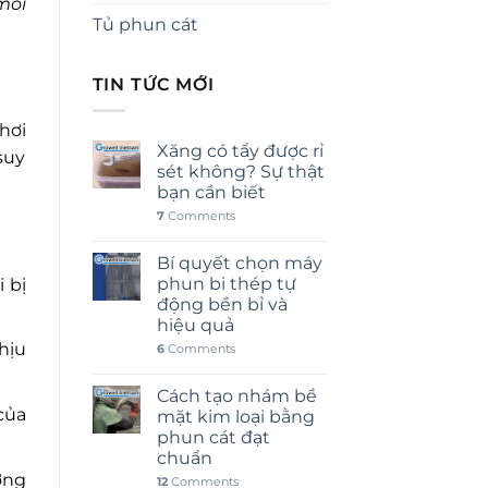
môi
Tủ phun cát
TIN TỨC MỚI
hơi
Xăng có tẩy được rỉ
suy
sét không? Sự thật
bạn cần biết
7
Comments
Bí quyết chọn máy
phun bi thép tự
 bị
động bền bỉ và
hiệu quả
hịu
6
Comments
Cách tạo nhám bề
của
mặt kim loại bằng
phun cát đạt
chuẩn
ờng
12
Comments