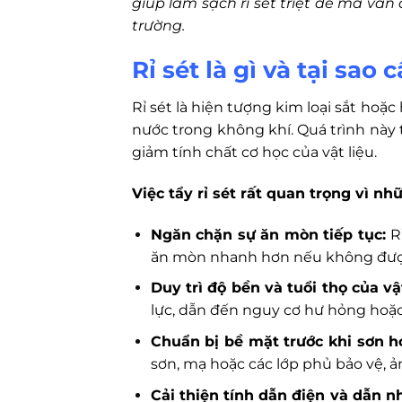
giúp làm sạch rỉ sét triệt để mà vẫ
trường.
Rỉ sét là gì và tại sao c
Rỉ sét là hiện tượng kim loại sắt hoặ
nước trong không khí. Quá trình này t
giảm tính chất cơ học của vật liệu.
Việc tẩy rỉ sét rất quan trọng vì nh
Ngăn chặn sự ăn mòn tiếp tục:
Rỉ
ăn mòn nhanh hơn nếu không được 
Duy trì độ bền và tuổi thọ của vật
lực, dẫn đến nguy cơ hư hỏng hoặc
Chuẩn bị bề mặt trước khi sơn h
sơn, mạ hoặc các lớp phủ bảo vệ,
Cải thiện tính dẫn điện và dẫn nh