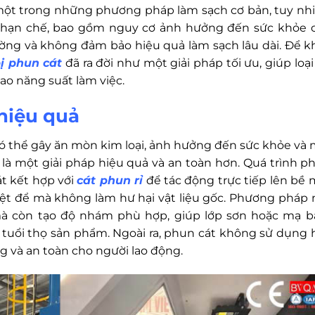
à một trong những phương pháp làm sạch cơ bản, tuy nhi
 hạn chế, bao gồm nguy cơ ảnh hưởng đến sức khỏe 
ường và không đảm bảo hiệu quả làm sạch lâu dài. Để k
bị phun cát
đã ra đời như một giải pháp tối ưu, giúp loại
cao năng suất làm việc.
 hiệu quả
 có thể gây ăn mòn kim loại, ảnh hưởng đến sức khỏe và 
 là một giải pháp hiệu quả và an toàn hơn. Quá trình p
át kết hợp với
cát phun rỉ
để tác động trực tiếp lên bề 
 triệt để mà không làm hư hại vật liệu gốc. Phương pháp 
à còn tạo độ nhám phù hợp, giúp lớp sơn hoặc mạ 
à tuổi thọ sản phẩm. Ngoài ra, phun cát không sử dụng 
ng và an toàn cho người lao động.