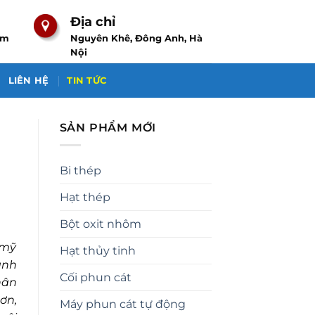
Địa chỉ
om
Nguyên Khê, Đông Anh, Hà
Nội
LIÊN HỆ
TIN TỨC
SẢN PHẨM MỚI
Bi thép
Hạt thép
Bột oxit nhôm
 mỹ
Hạt thủy tinh
anh
Cối phun cát
hân
ơn,
Máy phun cát tự động