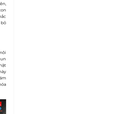
ên,
con
hắc
 bỏ
môi
hun
mặt
này
bám
hóa