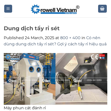
Skip
to
content
Dung dịch tẩy rỉ sét
Published
24 March, 2025
at
800 × 400
in
Có nên
dùng dung dịch tẩy rỉ sét? Gợi ý cách tẩy rỉ hiệu quả
Máy phun cát đánh rỉ