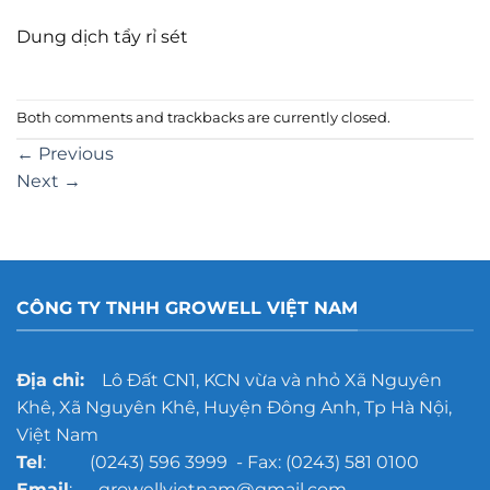
Dung dịch tẩy rỉ sét
Both comments and trackbacks are currently closed.
←
Previous
Next
→
CÔNG TY TNHH GROWELL VIỆT NAM
Địa chỉ:
Lô Đất CN1, KCN vừa và nhỏ Xã Nguyên
Khê, Xã Nguyên Khê, Huyện Đông Anh, Tp Hà Nội,
Việt Nam
Tel
: (0243) 596 3999 - Fax: (0243) 581 0100
Email
: growellvietnam@gmail.com