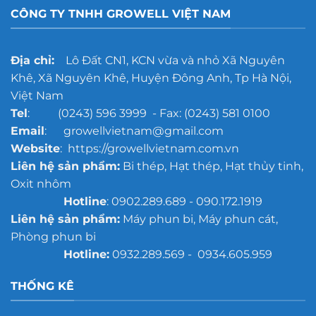
CÔNG TY TNHH GROWELL VIỆT NAM
Địa chỉ:
Lô Đất CN1, KCN vừa và nhỏ Xã Nguyên
Khê, Xã Nguyên Khê, Huyện Đông Anh, Tp Hà Nội,
Việt Nam
Tel
: (0243) 596 3999 - Fax: (0243) 581 0100
Email
: growellvietnam@gmail.com
Website
: https://growellvietnam.com.vn
Liên hệ sản phẩm:
Bi thép, Hạt thép, Hạt thủy tinh,
Oxit nhôm
Hotline
: 0902.289.689 - 090.172.1919
Liên hệ sản phẩm:
Máy phun bi, Máy phun cát,
Phòng phun bi
Hotline:
0932.289.569 - 0934.605.959
THỐNG KÊ