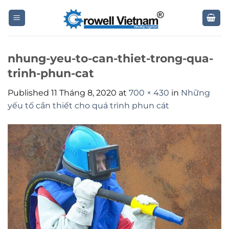
Skip
to
content
nhung-yeu-to-can-thiet-trong-qua-
trinh-phun-cat
Published
11 Tháng 8, 2020
at
700 × 430
in
Những
yếu tố cần thiết cho quá trình phun cát