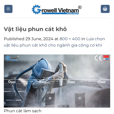
Skip
to
content
Vật liệu phun cát khô
Published
29 June, 2024
at
800 × 400
in
Lựa chọn
vật liệu phun cát khô cho ngành gia công cơ khí
Phun cát làm sạch