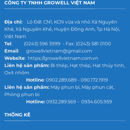
CÔNG TY TNHH GROWELL VIỆT NAM
Địa chỉ:
Lô Đất CN1, KCN vừa và nhỏ Xã Nguyên
Khê, Xã Nguyên Khê, Huyện Đông Anh, Tp Hà Nội,
Việt Nam
Tel
: (0243) 596 3999 - Fax: (0243) 581 0100
Email
: growellvietnam@gmail.com
Website
: https://growellvietnam.com.vn
Liên hệ sản phẩm:
Bi thép, Hạt thép, Hạt thủy tinh,
Oxit nhôm
Hotline
: 0902.289.689 - 090.172.1919
Liên hệ sản phẩm:
Máy phun bi, Máy phun cát,
Phòng phun bi
Hotline:
0932.289.569 - 0934.605.959
THỐNG KÊ