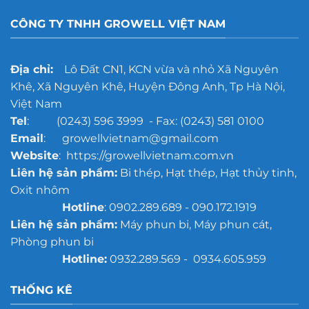
CÔNG TY TNHH GROWELL VIỆT NAM
Địa chỉ:
Lô Đất CN1, KCN vừa và nhỏ Xã Nguyên
Khê, Xã Nguyên Khê, Huyện Đông Anh, Tp Hà Nội,
Việt Nam
Tel
: (0243) 596 3999 - Fax: (0243) 581 0100
Email
: growellvietnam@gmail.com
Website
: https://growellvietnam.com.vn
Liên hệ sản phẩm:
Bi thép, Hạt thép, Hạt thủy tinh,
Oxit nhôm
Hotline
: 0902.289.689 - 090.172.1919
Liên hệ sản phẩm:
Máy phun bi, Máy phun cát,
Phòng phun bi
Hotline:
0932.289.569 - 0934.605.959
THỐNG KÊ