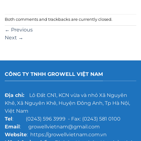
Both comments and trackbacks are currently closed.
←
Previous
Next
→
CÔNG TY TNHH GROWELL VIỆT NAM
Địa chỉ:
Lô Đất CN1, KCN vừa và nhỏ Xã Nguyên
Khê, Xã Nguyên Khê, Huyện Đông Anh, Tp Hà Nội,
Việt Nam
Tel
: (0243) 596 3999 - Fax: (0243) 581 0100
Email
: growellvietnam@gmail.com
Website
: https://growellvietnam.com.vn