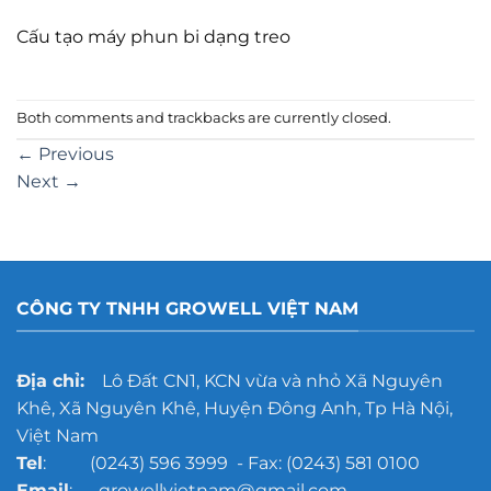
Cấu tạo máy phun bi dạng treo
Both comments and trackbacks are currently closed.
←
Previous
Next
→
CÔNG TY TNHH GROWELL VIỆT NAM
Địa chỉ:
Lô Đất CN1, KCN vừa và nhỏ Xã Nguyên
Khê, Xã Nguyên Khê, Huyện Đông Anh, Tp Hà Nội,
Việt Nam
Tel
: (0243) 596 3999 - Fax: (0243) 581 0100
Email
: growellvietnam@gmail.com