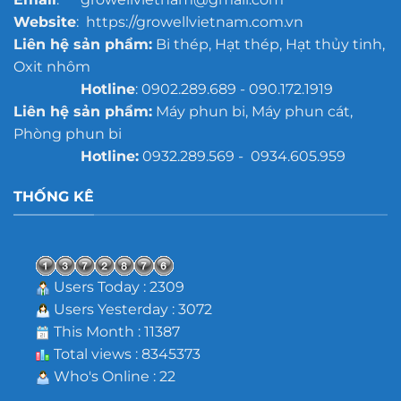
Website
: https://growellvietnam.com.vn
Liên hệ sản phẩm:
Bi thép, Hạt thép, Hạt thủy tinh,
Oxit nhôm
Hotline
: 0902.289.689 - 090.172.1919
Liên hệ sản phẩm:
Máy phun bi, Máy phun cát,
Phòng phun bi
Hotline:
0932.289.569 - 0934.605.959
THỐNG KÊ
Users Today : 2309
Users Yesterday : 3072
This Month : 11387
Total views : 8345373
Who's Online : 22