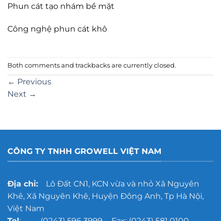
Phun cát tạo nhám bề mặt
Công nghệ phun cát khô
Both comments and trackbacks are currently closed.
←
Previous
Next
→
CÔNG TY TNHH GROWELL VIỆT NAM
Địa chỉ:
Lô Đất CN1, KCN vừa và nhỏ Xã Nguyên
Khê, Xã Nguyên Khê, Huyện Đông Anh, Tp Hà Nội,
Việt Nam
Tel
: (0243) 596 3999 - Fax: (0243) 581 0100