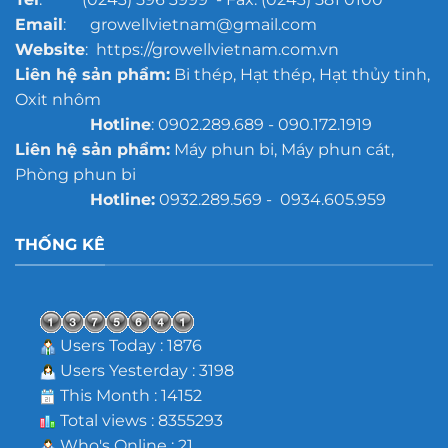
Email
: growellvietnam@gmail.com
Website
: https://growellvietnam.com.vn
Liên hệ sản phẩm:
Bi thép, Hạt thép, Hạt thủy tinh,
Oxit nhôm
Hotline
: 0902.289.689 - 090.172.1919
Liên hệ sản phẩm:
Máy phun bi, Máy phun cát,
Phòng phun bi
Hotline:
0932.289.569 - 0934.605.959
THỐNG KÊ
Users Today : 1876
Users Yesterday : 3198
This Month : 14152
Total views : 8355293
Who's Online : 21