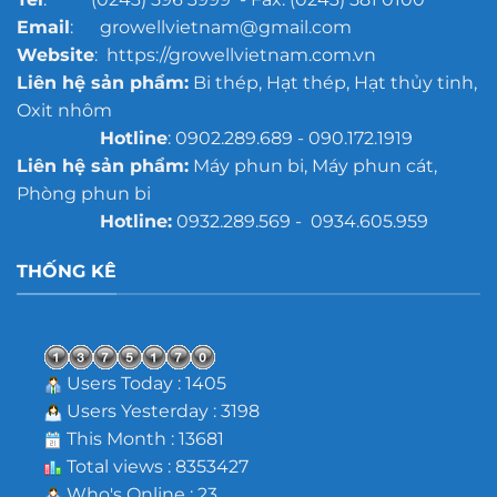
Email
: growellvietnam@gmail.com
Website
: https://growellvietnam.com.vn
Liên hệ sản phẩm:
Bi thép, Hạt thép, Hạt thủy tinh,
Oxit nhôm
Hotline
: 0902.289.689 - 090.172.1919
Liên hệ sản phẩm:
Máy phun bi, Máy phun cát,
Phòng phun bi
Hotline:
0932.289.569 - 0934.605.959
THỐNG KÊ
Users Today : 1405
Users Yesterday : 3198
This Month : 13681
Total views : 8353427
Who's Online : 23