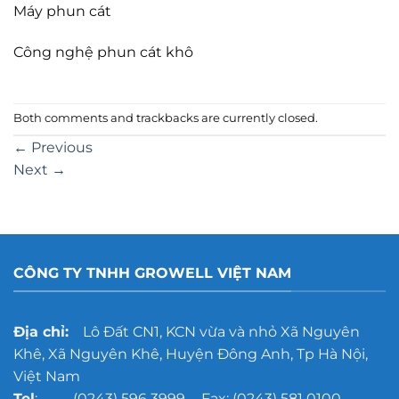
Máy phun cát
Công nghệ phun cát khô
Both comments and trackbacks are currently closed.
←
Previous
Next
→
CÔNG TY TNHH GROWELL VIỆT NAM
Địa chỉ:
Lô Đất CN1, KCN vừa và nhỏ Xã Nguyên
Khê, Xã Nguyên Khê, Huyện Đông Anh, Tp Hà Nội,
Việt Nam
Tel
: (0243) 596 3999 - Fax: (0243) 581 0100