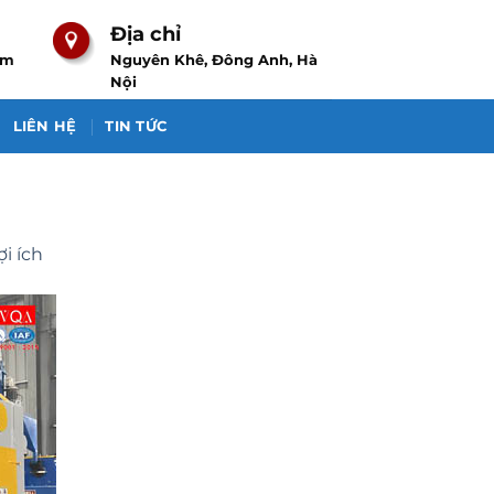
Địa chỉ
om
Nguyên Khê, Đông Anh, Hà
Nội
LIÊN HỆ
TIN TỨC
i ích