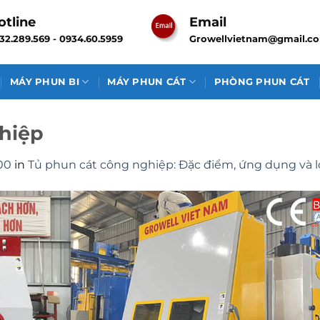
otline
Email
32.289.569 - 0934.60.5959
Growellvietnam@gmail.c
MÁY PHUN BI
MÁY PHUN CÁT
PHÒNG PHUN CÁT
hiệp
00
in
Tủ phun cát công nghiệp: Đặc điểm, ứng dụng và lợ