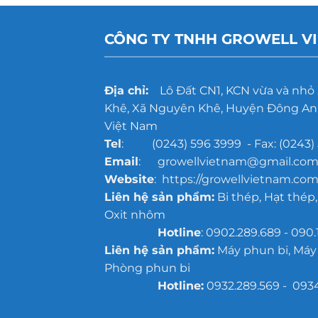
CÔNG TY TNHH GROWELL V
Địa chỉ:
Lô Đất CN1, KCN vừa và nhỏ
Khê, Xã Nguyên Khê, Huyện Đông Anh
Việt Nam
Tel
: (0243) 596 3999 - Fax: (0243) 
Email
: growellvietnam@gmail.co
Website
: https://growellvietnam.com
Liên hệ sản phẩm:
Bi thép, Hạt thép,
Oxit nhôm
Hotline
: 0902.289.689 - 090.
Liên hệ sản phẩm:
Máy phun bi, Máy
Phòng phun bi
Hotline:
0932.289.569 - 093