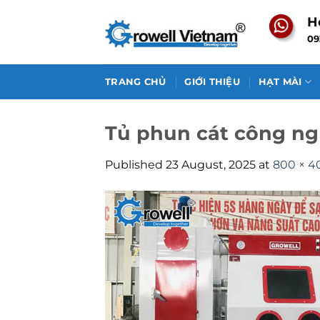
Skip
H
to
09
content
TRANG CHỦ
GIỚI THIỆU
HẠT MÀI
Tủ phun cát công ng
Published
23 August, 2025
at
800 × 4