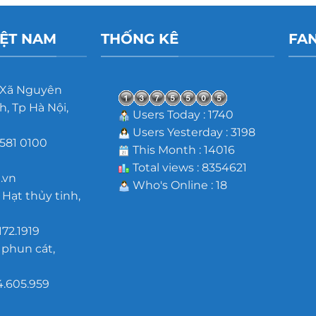
IỆT NAM
THỐNG KÊ
FA
 Xã Nguyên
, Tp Hà Nội,
Users Today : 1740
Users Yesterday : 3198
581 0100
This Month : 14016
m
Total views : 8354621
.vn
Who's Online : 18
 Hạt thủy tinh,
172.1919
 phun cát,
4.605.959