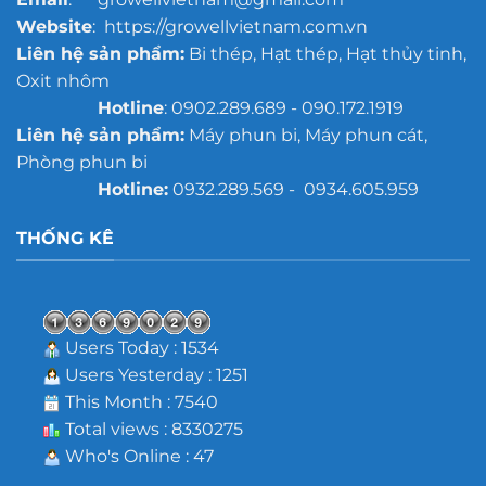
Website
: https://growellvietnam.com.vn
Liên hệ sản phẩm:
Bi thép, Hạt thép, Hạt thủy tinh,
Oxit nhôm
Hotline
: 0902.289.689 - 090.172.1919
Liên hệ sản phẩm:
Máy phun bi, Máy phun cát,
Phòng phun bi
Hotline:
0932.289.569 - 0934.605.959
THỐNG KÊ
Users Today : 1534
Users Yesterday : 1251
This Month : 7540
Total views : 8330275
Who's Online : 47