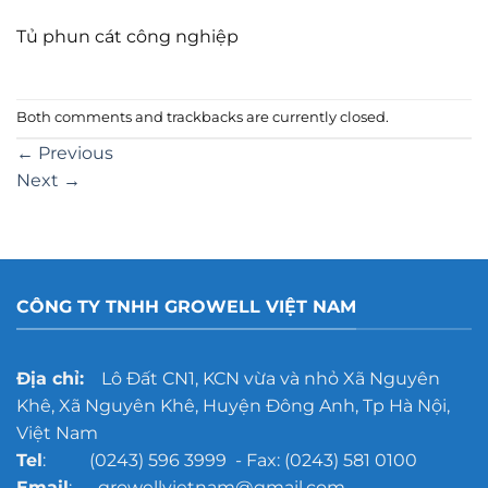
Tủ phun cát công nghiệp
Both comments and trackbacks are currently closed.
←
Previous
Next
→
CÔNG TY TNHH GROWELL VIỆT NAM
Địa chỉ:
Lô Đất CN1, KCN vừa và nhỏ Xã Nguyên
Khê, Xã Nguyên Khê, Huyện Đông Anh, Tp Hà Nội,
Việt Nam
Tel
: (0243) 596 3999 - Fax: (0243) 581 0100
Email
: growellvietnam@gmail.com