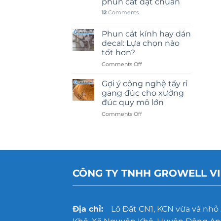
phun cát đạt chuẩn
12
Comments
Phun cát kính hay dán
decal: Lựa chọn nào
tốt hơn?
on
Comments Off
Phun
cát
Gợi ý công nghệ tẩy rỉ
kính
gang đúc cho xưởng
hay
đúc quy mô lớn
dán
on
Comments Off
decal:
Gợi
Lựa
ý
chọn
công
nào
nghệ
tốt
tẩy
hơn?
rỉ
CÔNG TY TNHH GROWELL V
gang
đúc
cho
xưởng
đúc
Địa chỉ:
Lô Đất CN1, KCN vừa và nhỏ
quy