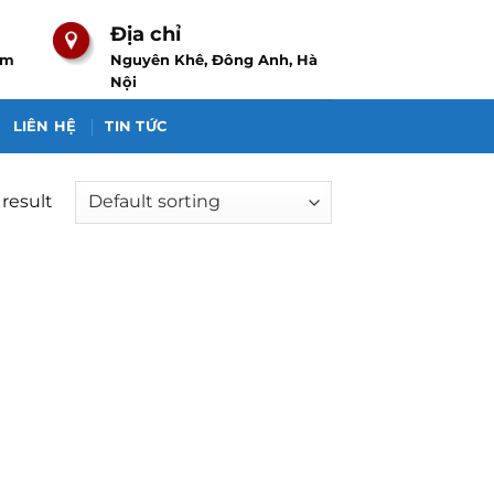
Địa chỉ
om
Nguyên Khê, Đông Anh, Hà
Nội
LIÊN HỆ
TIN TỨC
result