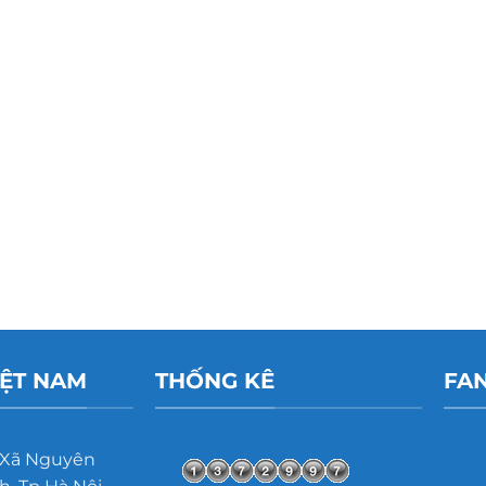
IỆT NAM
THỐNG KÊ
FA
 Xã Nguyên