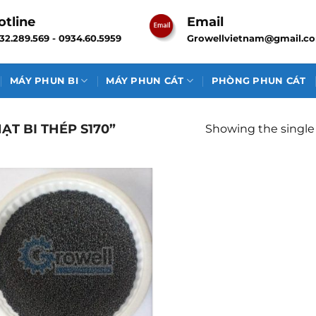
otline
Email
32.289.569 - 0934.60.5959
Growellvietnam@gmail.c
MÁY PHUN BI
MÁY PHUN CÁT
PHÒNG PHUN CÁT
T BI THÉP S170”
Showing the single 