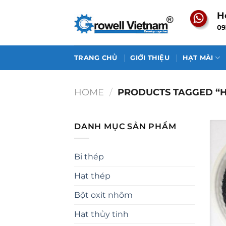
Skip
H
to
09
content
TRANG CHỦ
GIỚI THIỆU
HẠT MÀI
HOME
/
PRODUCTS TAGGED “HẠ
DANH MỤC SẢN PHẨM
Bi thép
Hạt thép
Bột oxit nhôm
Hạt thủy tinh