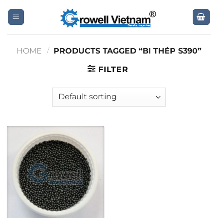
Skip
to
content
HOME
/
PRODUCTS TAGGED “BI THÉP S390”
FILTER