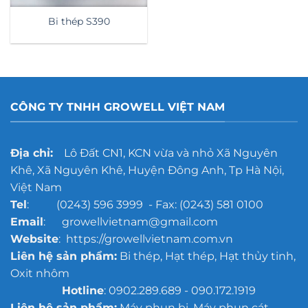
Bi thép S390
CÔNG TY TNHH GROWELL VIỆT NAM
Địa chỉ:
Lô Đất CN1, KCN vừa và nhỏ Xã Nguyên
Khê, Xã Nguyên Khê, Huyện Đông Anh, Tp Hà Nội,
Việt Nam
Tel
: (0243) 596 3999 - Fax: (0243) 581 0100
Email
: growellvietnam@gmail.com
Website
: https://growellvietnam.com.vn
Liên hệ sản phẩm:
Bi thép, Hạt thép, Hạt thủy tinh,
Oxit nhôm
Hotline
: 0902.289.689 - 090.172.1919
Liên hệ sản phẩm:
Máy phun bi, Máy phun cát,