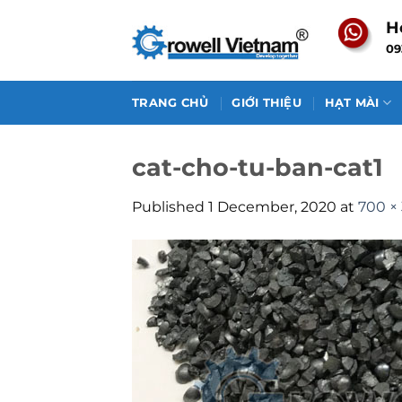
Skip
H
to
09
content
TRANG CHỦ
GIỚI THIỆU
HẠT MÀI
cat-cho-tu-ban-cat1
Published
1 December, 2020
at
700 ×