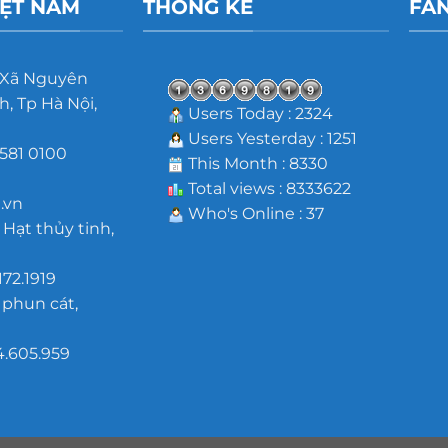
IỆT NAM
THỐNG KÊ
FA
 Xã Nguyên
, Tp Hà Nội,
Users Today : 2324
Users Yesterday : 1251
581 0100
This Month : 8330
m
Total views : 8333622
.vn
Who's Online : 37
 Hạt thủy tinh,
172.1919
 phun cát,
4.605.959