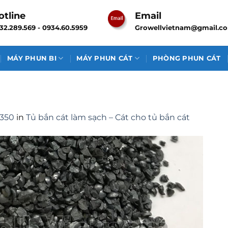
otline
Email
32.289.569 - 0934.60.5959
Growellvietnam@gmail.c
MÁY PHUN BI
MÁY PHUN CÁT
PHÒNG PHUN CÁT
 350
in
Tủ bắn cát làm sạch – Cát cho tủ bắn cát