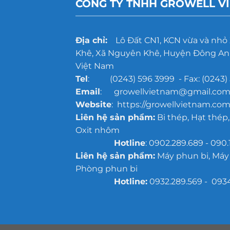
CÔNG TY TNHH GROWELL V
Địa chỉ:
Lô Đất CN1, KCN vừa và nhỏ
Khê, Xã Nguyên Khê, Huyện Đông Anh
Việt Nam
Tel
: (0243) 596 3999 - Fax: (0243) 
Email
: growellvietnam@gmail.co
Website
: https://growellvietnam.com
Liên hệ sản phẩm:
Bi thép, Hạt thép,
Oxit nhôm
Hotline
: 0902.289.689 - 090.
Liên hệ sản phẩm:
Máy phun bi, Máy
Phòng phun bi
Hotline:
0932.289.569 - 093