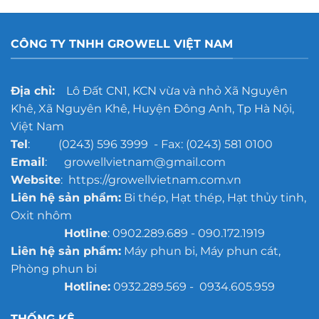
CÔNG TY TNHH GROWELL VIỆT NAM
Địa chỉ:
Lô Đất CN1, KCN vừa và nhỏ Xã Nguyên
Khê, Xã Nguyên Khê, Huyện Đông Anh, Tp Hà Nội,
Việt Nam
Tel
: (0243) 596 3999 - Fax: (0243) 581 0100
Email
: growellvietnam@gmail.com
Website
: https://growellvietnam.com.vn
Liên hệ sản phẩm:
Bi thép, Hạt thép, Hạt thủy tinh,
Oxit nhôm
Hotline
: 0902.289.689 - 090.172.1919
Liên hệ sản phẩm:
Máy phun bi, Máy phun cát,
Phòng phun bi
Hotline:
0932.289.569 - 0934.605.959
THỐNG KÊ