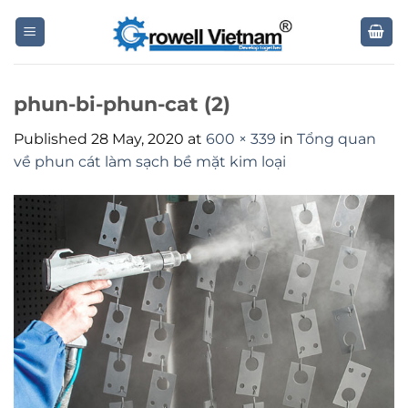
Skip
to
content
phun-bi-phun-cat (2)
Published
28 May, 2020
at
600 × 339
in
Tổng quan
về phun cát làm sạch bề mặt kim loại