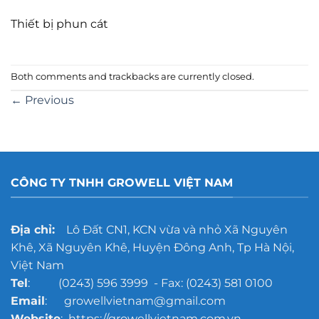
Thiết bị phun cát
Both comments and trackbacks are currently closed.
←
Previous
CÔNG TY TNHH GROWELL VIỆT NAM
Địa chỉ:
Lô Đất CN1, KCN vừa và nhỏ Xã Nguyên
Khê, Xã Nguyên Khê, Huyện Đông Anh, Tp Hà Nội,
Việt Nam
Tel
: (0243) 596 3999 - Fax: (0243) 581 0100
Email
: growellvietnam@gmail.com
Website
: https://growellvietnam.com.vn