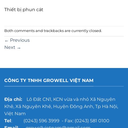
Thiết bị phun cát
Both comments and trackbacks are currently closed.
←
Previous
Next
→
CÔNG TY TNHH GROWELL VIỆT NAM
Địa chỉ:
Lô Đất CN1, KCN vừa và nhỏ Xã Nguyên
Khê, Xã Nguyên Khê, Huyện Đông Anh, Tp Hà Nội,
Việt Nam
Tel
: (0243) 596 3999 - Fax: (0243) 581 0100
Email
: growellvietnam@gmail.com