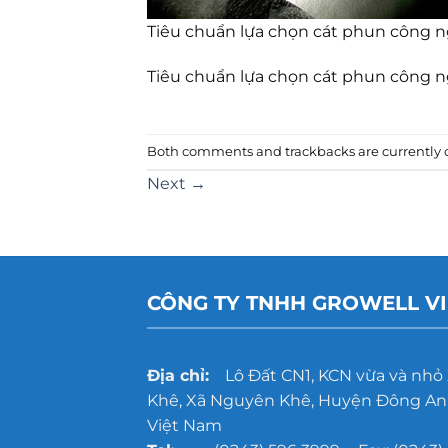
Tiêu chuẩn lựa chọn cát phun công n
Tiêu chuẩn lựa chọn cát phun công n
Both comments and trackbacks are currently c
Next
→
CÔNG TY TNHH GROWELL V
Địa chỉ:
Lô Đất CN1, KCN vừa và nhỏ
Khê, Xã Nguyên Khê, Huyện Đông Anh
Việt Nam