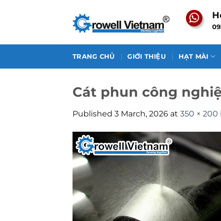
Skip
H
to
09
content
TRANG CHỦ
GIỚI THIỆU
HẠT MÀI
Cát phun công nghi
Published
3 March, 2026
at
350 × 200