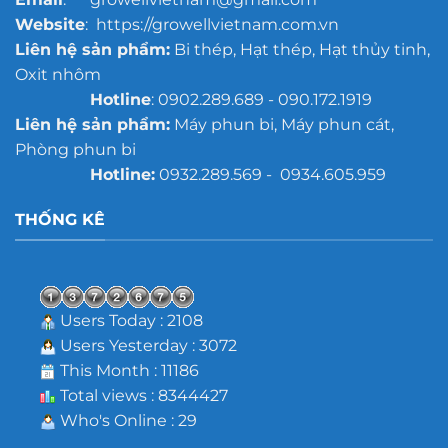
Website
: https://growellvietnam.com.vn
Liên hệ sản phẩm:
Bi thép, Hạt thép, Hạt thủy tinh,
Oxit nhôm
Hotline
: 0902.289.689 - 090.172.1919
Liên hệ sản phẩm:
Máy phun bi, Máy phun cát,
Phòng phun bi
Hotline:
0932.289.569 - 0934.605.959
THỐNG KÊ
Users Today : 2108
Users Yesterday : 3072
This Month : 11186
Total views : 8344427
Who's Online : 29