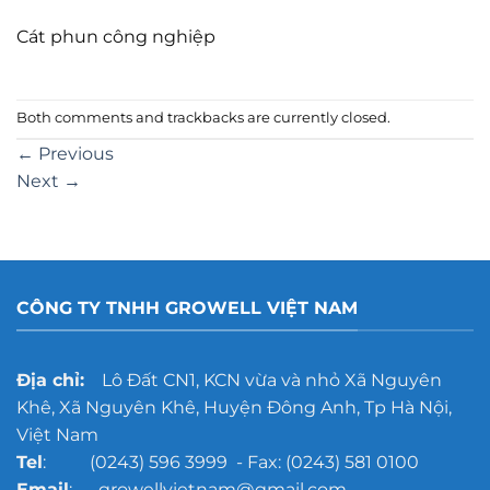
Cát phun công nghiệp
Both comments and trackbacks are currently closed.
←
Previous
Next
→
CÔNG TY TNHH GROWELL VIỆT NAM
Địa chỉ:
Lô Đất CN1, KCN vừa và nhỏ Xã Nguyên
Khê, Xã Nguyên Khê, Huyện Đông Anh, Tp Hà Nội,
Việt Nam
Tel
: (0243) 596 3999 - Fax: (0243) 581 0100
Email
: growellvietnam@gmail.com