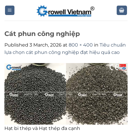
Skip
to
content
Cát phun công nghiệp
Published
3 March, 2026
at
800 × 400
in
Tiêu chuẩn
lựa chọn cát phun công nghiệp đạt hiệu quả cao
Hạt bi thép và Hạt thép đa cạnh