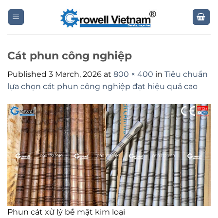
Skip
to
content
Cát phun công nghiệp
Published
3 March, 2026
at
800 × 400
in
Tiêu chuẩn
lựa chọn cát phun công nghiệp đạt hiệu quả cao
Phun cát xử lý bề mặt kim loại