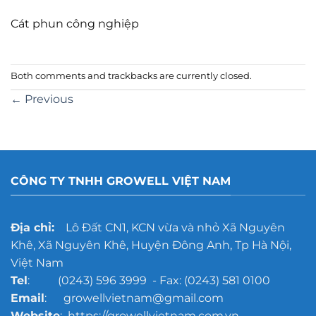
Cát phun công nghiệp
Both comments and trackbacks are currently closed.
←
Previous
CÔNG TY TNHH GROWELL VIỆT NAM
Địa chỉ:
Lô Đất CN1, KCN vừa và nhỏ Xã Nguyên
Khê, Xã Nguyên Khê, Huyện Đông Anh, Tp Hà Nội,
Việt Nam
Tel
: (0243) 596 3999 - Fax: (0243) 581 0100
Email
: growellvietnam@gmail.com
Website
: https://growellvietnam.com.vn