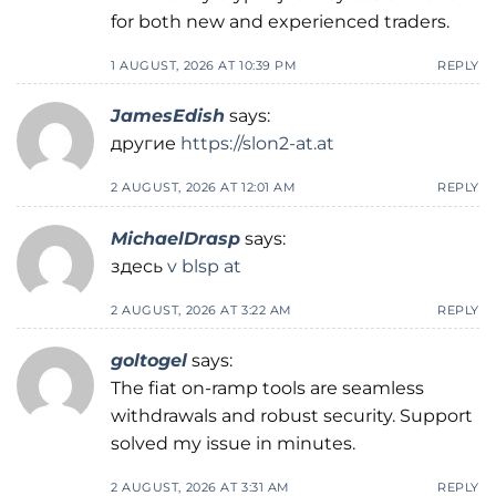
for both new and experienced traders.
1 AUGUST, 2026 AT 10:39 PM
REPLY
JamesEdish
says:
другие
https://slon2-at.at
2 AUGUST, 2026 AT 12:01 AM
REPLY
MichaelDrasp
says:
здесь
v blsp at
2 AUGUST, 2026 AT 3:22 AM
REPLY
goltogel
says:
The fiat on-ramp tools are seamless
withdrawals and robust security. Support
solved my issue in minutes.
2 AUGUST, 2026 AT 3:31 AM
REPLY