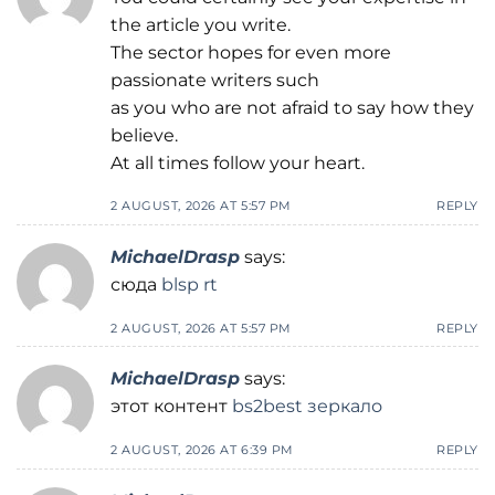
the article you write.
The sector hopes for even more
passionate writers such
as you who are not afraid to say how they
believe.
At all times follow your heart.
2 AUGUST, 2026 AT 5:57 PM
REPLY
MichaelDrasp
says:
сюда
blsp rt
2 AUGUST, 2026 AT 5:57 PM
REPLY
MichaelDrasp
says:
этот контент
bs2best зеркало
2 AUGUST, 2026 AT 6:39 PM
REPLY