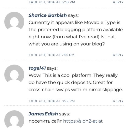
1 AUGUST, 2026 AT 6:38 PM
REPLY
Sharice Barbish
says:
Currently it appears like Movable Type is
the preferred blogging platform available
right now. (from what I’ve read) Is that
what you are using on your blog?
1 AUGUST, 2026 AT 7:55 PM
REPLY
togel41
says:
Wow! This is a cool platform. They really
do have the quick deposits. Great for
cross-chain swaps with minimal slippage.
1 AUGUST, 2026 AT 8:22 PM
REPLY
JamesEdish
says:
посетить сайт
https://slon2-at.at