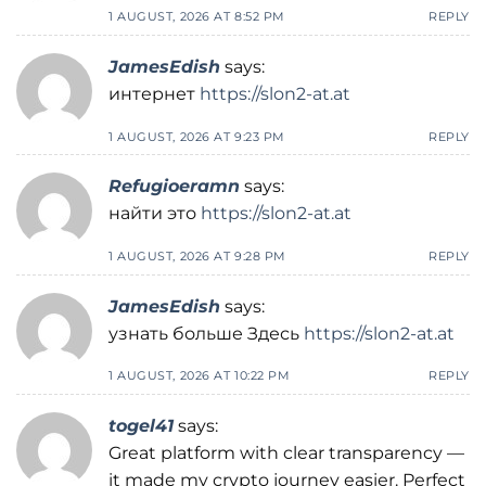
1 AUGUST, 2026 AT 8:52 PM
REPLY
JamesEdish
says:
интернет
https://slon2-at.at
1 AUGUST, 2026 AT 9:23 PM
REPLY
Refugioeramn
says:
найти это
https://slon2-at.at
1 AUGUST, 2026 AT 9:28 PM
REPLY
JamesEdish
says:
узнать больше Здесь
https://slon2-at.at
1 AUGUST, 2026 AT 10:22 PM
REPLY
togel41
says:
Great platform with clear transparency —
it made my crypto journey easier. Perfect