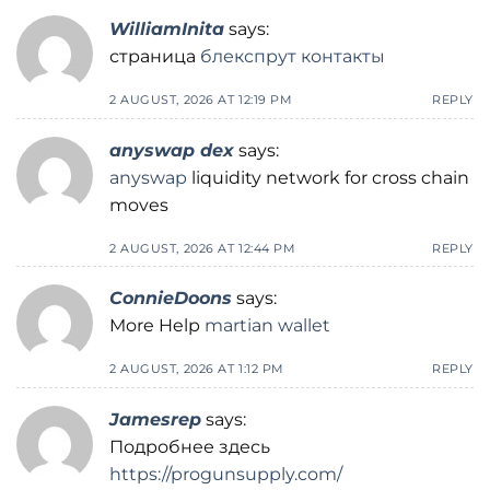
WilliamInita
says:
страница
блекспрут контакты
2 AUGUST, 2026 AT 12:19 PM
REPLY
anyswap dex
says:
anyswap
liquidity network for cross chain
moves
2 AUGUST, 2026 AT 12:44 PM
REPLY
ConnieDoons
says:
More Help
martian wallet
2 AUGUST, 2026 AT 1:12 PM
REPLY
Jamesrep
says:
Подробнее здесь
https://progunsupply.com/