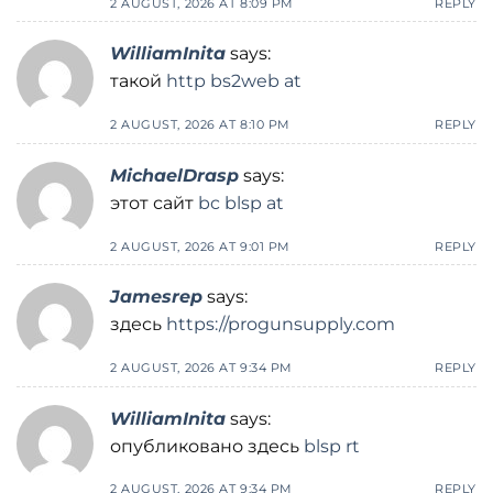
2 AUGUST, 2026 AT 8:09 PM
REPLY
WilliamInita
says:
такой
http bs2web at
2 AUGUST, 2026 AT 8:10 PM
REPLY
MichaelDrasp
says:
этот сайт
bc blsp at
2 AUGUST, 2026 AT 9:01 PM
REPLY
Jamesrep
says:
здесь
https://progunsupply.com
2 AUGUST, 2026 AT 9:34 PM
REPLY
WilliamInita
says:
опубликовано здесь
blsp rt
2 AUGUST, 2026 AT 9:34 PM
REPLY