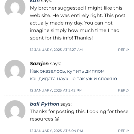
ku11
says:
My brother suggested I might like this
web site. He was entirely right. This post
actually made my day. You can not
imagine simply how much time I had
spent for this info! Thanks!
12 JANUARY, 2025 AT 11:27 AM
REPLY
Sazrjen
says:
Как оказалось, купить диплом
кандидата наук не так уж и сложно
12 JANUARY, 2025 AT 3:42 PM
REPLY
ball Python
says:
Thanks for posting this. Looking for these
resources 😀
12 JANUARY, 2025 AT 6:04 PM
REPLY