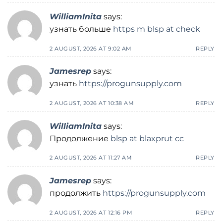
WilliamInita
says:
узнать больше
https m blsp at check
2 AUGUST, 2026 AT 9:02 AM
REPLY
Jamesrep
says:
узнать
https://progunsupply.com
2 AUGUST, 2026 AT 10:38 AM
REPLY
WilliamInita
says:
Продолжение
blsp at blaxprut cc
2 AUGUST, 2026 AT 11:27 AM
REPLY
Jamesrep
says:
продолжить
https://progunsupply.com
2 AUGUST, 2026 AT 12:16 PM
REPLY