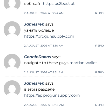
веб-сайт
https bs2best at
2 AUGUST, 2026 AT 7:24 AM
REPLY
Jamesrep
says:
узнать больше
https://progunsupply.com
2 AUGUST, 2026 AT 8:10 AM
REPLY
ConnieDoons
says:
navigate to these guys
martian wallet
2 AUGUST, 2026 AT 8:31 AM
REPLY
Jamesrep
says:
в этом разделе
https://ap.progunsupply.com
2 AUGUST, 2026 AT 8:43 AM
REPLY