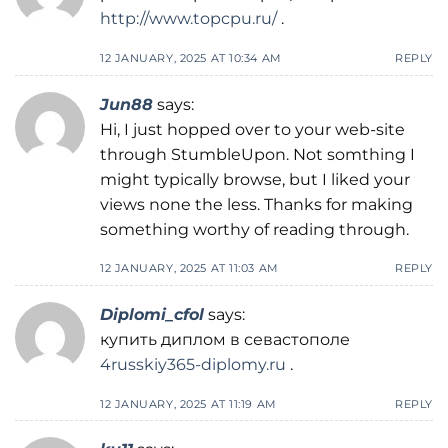
http://www.topcpu.ru/
.
12 JANUARY, 2025 AT 10:34 AM
REPLY
Jun88
says:
Hi, I just hopped over to your web-site
through StumbleUpon. Not somthing I
might typically browse, but I liked your
views none the less. Thanks for making
something worthy of reading through.
12 JANUARY, 2025 AT 11:03 AM
REPLY
Diplomi_cfol
says:
купить диплом в севастополе
4russkiy365-diplomy.ru
.
12 JANUARY, 2025 AT 11:19 AM
REPLY