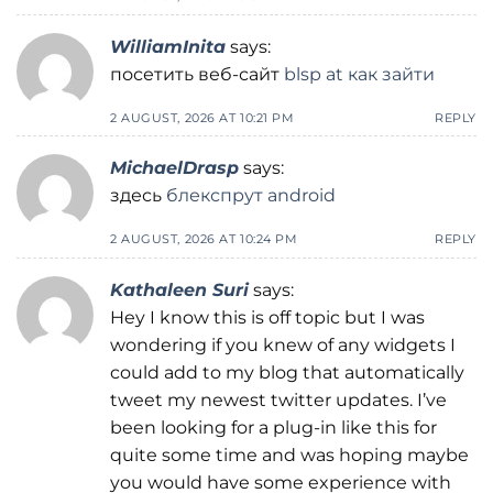
WilliamInita
says:
посетить веб-сайт
blsp at как зайти
2 AUGUST, 2026 AT 10:21 PM
REPLY
MichaelDrasp
says:
здесь
блекспрут android
2 AUGUST, 2026 AT 10:24 PM
REPLY
Kathaleen Suri
says:
Hey I know this is off topic but I was
wondering if you knew of any widgets I
could add to my blog that automatically
tweet my newest twitter updates. I’ve
been looking for a plug-in like this for
quite some time and was hoping maybe
you would have some experience with