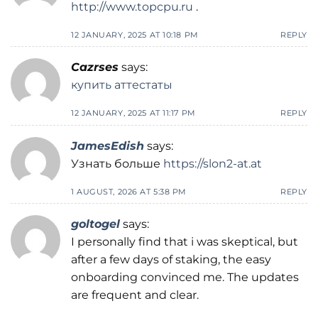
http://www.topcpu.ru
.
12 JANUARY, 2025 AT 10:18 PM
REPLY
Cazrses
says:
купить аттестаты
12 JANUARY, 2025 AT 11:17 PM
REPLY
JamesEdish
says:
Узнать больше
https://slon2-at.at
1 AUGUST, 2026 AT 5:38 PM
REPLY
goltogel
says:
I personally find that i was skeptical, but
after a few days of staking, the easy
onboarding convinced me. The updates
are frequent and clear.