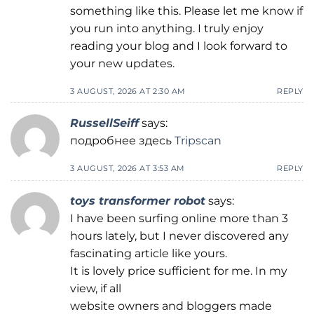
something like this. Please let me know if
you run into anything. I truly enjoy
reading your blog and I look forward to
your new updates.
3 AUGUST, 2026 AT 2:30 AM
REPLY
RussellSeiff
says:
подробнее здесь
Tripscan
3 AUGUST, 2026 AT 3:53 AM
REPLY
toys transformer robot
says:
I have been surfing online more than 3
hours lately, but I never discovered any
fascinating article like yours.
It is lovely price sufficient for me. In my
view, if all
website owners and bloggers made