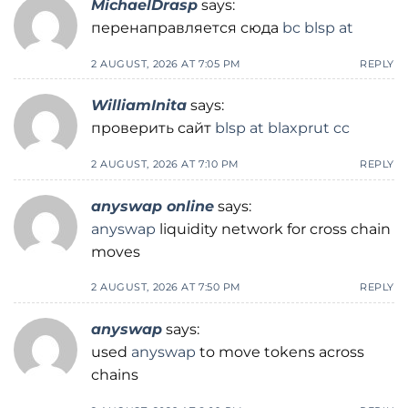
MichaelDrasp
says:
перенаправляется сюда
bc blsp at
2 AUGUST, 2026 AT 7:05 PM
REPLY
WilliamInita
says:
проверить сайт
blsp at blaxprut cc
2 AUGUST, 2026 AT 7:10 PM
REPLY
anyswap online
says:
anyswap
liquidity network for cross chain
moves
2 AUGUST, 2026 AT 7:50 PM
REPLY
anyswap
says:
used
anyswap
to move tokens across
chains