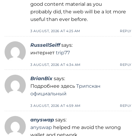
good content material as you
probably did, the web will be a lot more
useful than ever before.
3 AUGUST, 2026 AT 4:25 AM
REPLY
RussellSeiff
says:
интернет
trip77
3 AUGUST, 2026 AT 4:34 AM
REPLY
BrianBix
says:
Подробнее здесь
Трипскан
официальный
3 AUGUST, 2026 AT 4:59 AM
REPLY
anyswap
says:
anyswap
helped me avoid the wrong
wallet and network