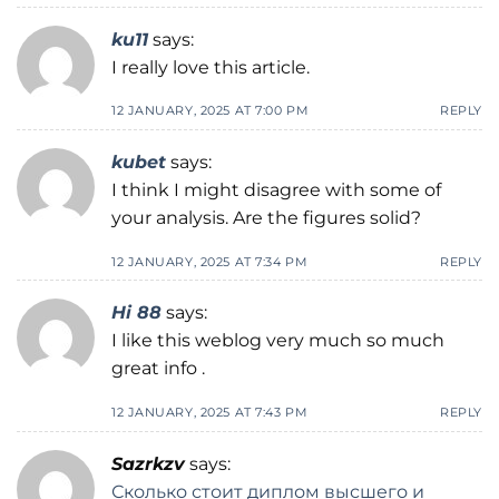
ku11
says:
I really love this article.
12 JANUARY, 2025 AT 7:00 PM
REPLY
kubet
says:
I think I might disagree with some of
your analysis. Are the figures solid?
12 JANUARY, 2025 AT 7:34 PM
REPLY
Hi 88
says:
I like this weblog very much so much
great info .
12 JANUARY, 2025 AT 7:43 PM
REPLY
Sazrkzv
says:
Сколько стоит диплом высшего и