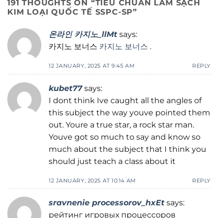
191 THOUGHTS ON “
TIÊU CHUẨN LÀM SẠCH
KIM LOẠI QUỐC TẾ SSPC-SP
”
온라인 카지노_llMt
says:
카지노 보너스
카지노 보너스
.
12 JANUARY, 2025 AT 9:45 AM
REPLY
kubet77
says:
I dont think Ive caught all the angles of
this subject the way youve pointed them
out. Youre a true star, a rock star man.
Youve got so much to say and know so
much about the subject that I think you
should just teach a class about it
12 JANUARY, 2025 AT 10:14 AM
REPLY
sravnenie processorov_hxEt
says:
рейтинг игровых процессоров