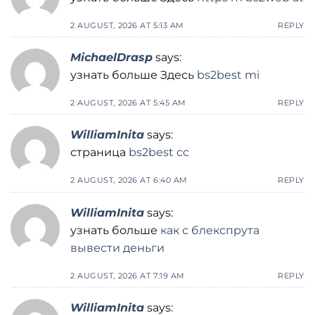
2 AUGUST, 2026 AT 5:13 AM
REPLY
MichaelDrasp
says:
узнать больше Здесь
bs2best mi
2 AUGUST, 2026 AT 5:45 AM
REPLY
WilliamInita
says:
страница
bs2best cc
2 AUGUST, 2026 AT 6:40 AM
REPLY
WilliamInita
says:
узнать больше
как с блекспрута
вывести деньги
2 AUGUST, 2026 AT 7:19 AM
REPLY
WilliamInita
says: