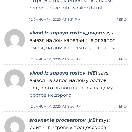
https://cc-ma.net/mechanics-hacks-
perfect-headlight-sealing.html
12 JANUARY, 2025 AT 9:21 PM
REPLY
vivod iz zapoya rostov_uwpn
says:
выезд на дом капельница от запоя
выезд на дом капельница от запоя
.
12 JANUARY, 2025 AT 9:56 PM
REPLY
vivod iz zapoya rostov_hiEl
says:
вывод из запоя на дому ростов
недорого
вывод из запоя на дому
ростов недорого
.
12 JANUARY, 2025 AT 9:56 PM
REPLY
sravnenie processorov_jrEt
says:
рейтинг игровых процессоров