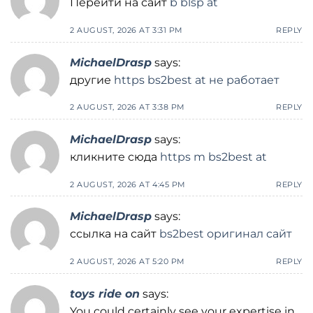
Перейти на сайт
b blsp at
2 AUGUST, 2026 AT 3:31 PM
REPLY
MichaelDrasp
says:
другие
https bs2best at не работает
2 AUGUST, 2026 AT 3:38 PM
REPLY
MichaelDrasp
says:
кликните сюда
https m bs2best at
2 AUGUST, 2026 AT 4:45 PM
REPLY
MichaelDrasp
says:
ссылка на сайт
bs2best оригинал сайт
2 AUGUST, 2026 AT 5:20 PM
REPLY
toys ride on
says:
You could certainly see your expertise in