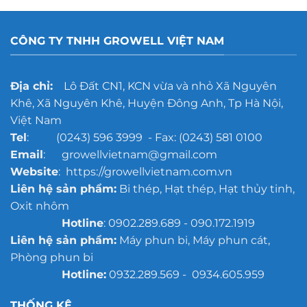
CÔNG TY TNHH GROWELL VIỆT NAM
Địa chỉ:
Lô Đất CN1, KCN vừa và nhỏ Xã Nguyên
Khê, Xã Nguyên Khê, Huyện Đông Anh, Tp Hà Nội,
Việt Nam
Tel
: (0243) 596 3999 - Fax: (0243) 581 0100
Email
: growellvietnam@gmail.com
Website
: https://growellvietnam.com.vn
Liên hệ sản phẩm:
Bi thép, Hạt thép, Hạt thủy tinh,
Oxit nhôm
Hotline
: 0902.289.689 - 090.172.1919
Liên hệ sản phẩm:
Máy phun bi, Máy phun cát,
Phòng phun bi
Hotline:
0932.289.569 - 0934.605.959
THỐNG KÊ