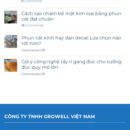
6
Comments
Cách tạo nhám bề mặt kim loại bằng phun
cát đạt chuẩn
12
Comments
Phun cát kính hay dán decal: Lựa chọn nào
tốt hơn?
on
Comments Off
Phun
cát
Gợi ý công nghệ tẩy rỉ gang đúc cho xưởng
kính
đúc quy mô lớn
hay
on
Comments Off
dán
Gợi
decal:
ý
Lựa
công
chọn
nghệ
nào
tẩy
tốt
rỉ
hơn?
gang
đúc
CÔNG TY TNHH GROWELL VIỆT NAM
cho
xưởng
đúc