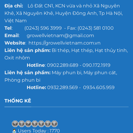
quy
Địa chỉ:
Lô Đất CN1, KCN vừa và nhỏ Xã Nguyên
mô
Khê, Xã Nguyên Khê, Huyện Đông Anh, Tp Hà Nội,
lớn
Việt Nam
Tel
: (0243) 596 3999 - Fax: (0243) 581 0100
Email
: growellvietnam@gmail.com
Website
: https://growellvietnam.com.vn
Liên hệ sản phẩm:
Bi thép, Hạt thép, Hạt thủy tinh,
Oxit nhôm
Hotline
: 0902.289.689 - 090.172.1919
Liên hệ sản phẩm:
Máy phun bi, Máy phun cát,
Phòng phun bi
Hotline:
0932.289.569 - 0934.605.959
THỐNG KÊ
Users Today : 1770