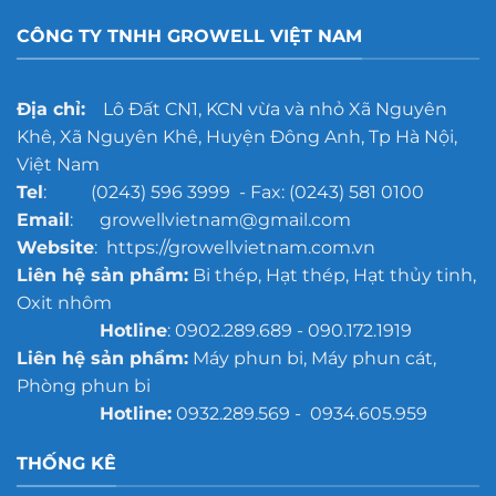
CÔNG TY TNHH GROWELL VIỆT NAM
Địa chỉ:
Lô Đất CN1, KCN vừa và nhỏ Xã Nguyên
Khê, Xã Nguyên Khê, Huyện Đông Anh, Tp Hà Nội,
Việt Nam
Tel
: (0243) 596 3999 - Fax: (0243) 581 0100
Email
: growellvietnam@gmail.com
Website
: https://growellvietnam.com.vn
Liên hệ sản phẩm:
Bi thép, Hạt thép, Hạt thủy tinh,
Oxit nhôm
Hotline
: 0902.289.689 - 090.172.1919
Liên hệ sản phẩm:
Máy phun bi, Máy phun cát,
Phòng phun bi
Hotline:
0932.289.569 - 0934.605.959
THỐNG KÊ