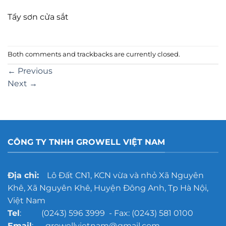
Tẩy sơn cửa sắt
Both comments and trackbacks are currently closed.
←
Previous
Next
→
CÔNG TY TNHH GROWELL VIỆT NAM
Địa chỉ:
Lô Đất CN1, KCN vừa và nhỏ Xã Nguyên
Khê, Xã Nguyên Khê, Huyện Đông Anh, Tp Hà Nội,
Việt Nam
Tel
: (0243) 596 3999 - Fax: (0243) 581 0100
Email
: growellvietnam@gmail.com