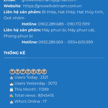
Website
: https://growellvietnam.com.vn
Liên hệ sản phẩm:
Bi thép, Hạt thép, Hạt thủy tinh,
Oxit nhôm
Hotline
: 0902.289.689 - 090.172.1919
Liên hệ sản phẩm:
Máy phun bi, Máy phun cát,
Phòng phun bi
Hotline:
0932.289.569 - 0934.605.959
THỐNG KÊ
Users Today : 2321
Users Yesterday : 3072
This Month : 11399
Total views : 8345415
Who's Online : 17