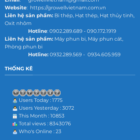
Website
: https://growellvietnam.com.vn
Liên hệ sản phẩm:
Bi thép, Hạt thép, Hạt thủy tinh,
Oxit nhôm
Hotline
: 0902.289.689 - 090.172.1919
Liên hệ sản phẩm:
Máy phun bi, Máy phun cát,
Phòng phun bi
Hotline:
0932.289.569 - 0934.605.959
THỐNG KÊ
Users Today : 1775
Users Yesterday : 3072
This Month : 10853
Total views : 8343076
Who's Online : 23