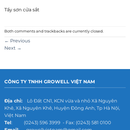
Tẩy sơn cửa sắt
Both comments and trackbacks are currently closed.
←
Previous
Next
→
CÔNG TY TNHH GROWELL VIỆT NAM
Địa chỉ:
Lô Đất CN1, KCN vừa và nhỏ Xã Nguyên
Khê, Xã Nguyên Khê, Huyện Đông Anh, Tp Hà Nội,
Việt Nam
Tel
: (0243) 596 3999 - Fax: (0243) 581 0100
Email
: growellvietnam@gmail.com