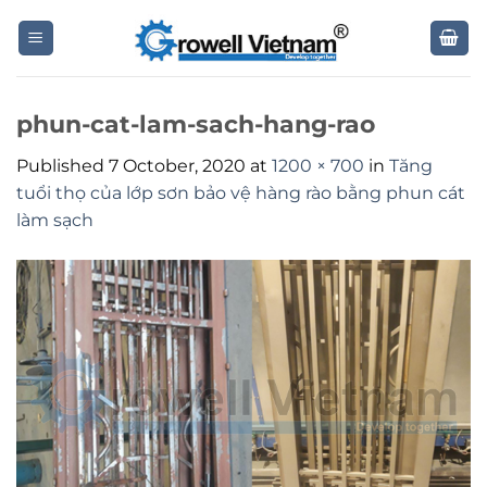
Skip
to
content
phun-cat-lam-sach-hang-rao
Published
7 October, 2020
at
1200 × 700
in
Tăng
tuổi thọ của lớp sơn bảo vệ hàng rào bằng phun cát
làm sạch