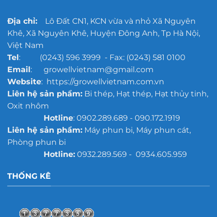
Địa chỉ:
Lô Đất CN1, KCN vừa và nhỏ Xã Nguyên
Khê, Xã Nguyên Khê, Huyện Đông Anh, Tp Hà Nội,
Việt Nam
Tel
: (0243) 596 3999 - Fax: (0243) 581 0100
Email
: growellvietnam@gmail.com
Website
: https://growellvietnam.com.vn
Liên hệ sản phẩm:
Bi thép, Hạt thép, Hạt thủy tinh,
Oxit nhôm
Hotline
: 0902.289.689 - 090.172.1919
Liên hệ sản phẩm:
Máy phun bi, Máy phun cát,
Phòng phun bi
Hotline:
0932.289.569 - 0934.605.959
THỐNG KÊ