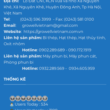
Địa chỉ:
Lô Đất CN1, KCN vừa và nhỏ Xã Nguyên
Khê, Xã Nguyên Khê, Huyện Đông Anh, Tp Hà Nội,
Việt Nam
Tel
: (0243) 596 3999 - Fax: (0243) 581 0100
Email
: growellvietnam@gmail.com
Website
: https://growellvietnam.com.vn
Liên hệ sản phẩm:
Bi thép, Hạt thép, Hạt thủy tinh,
Oxit nhôm
Hotline
: 0902.289.689 - 090.172.1919
Liên hệ sản phẩm:
Máy phun bi, Máy phun cát,
Phòng phun bi
Hotline:
0932.289.569 - 0934.605.959
THỐNG KÊ
Users Today : 534