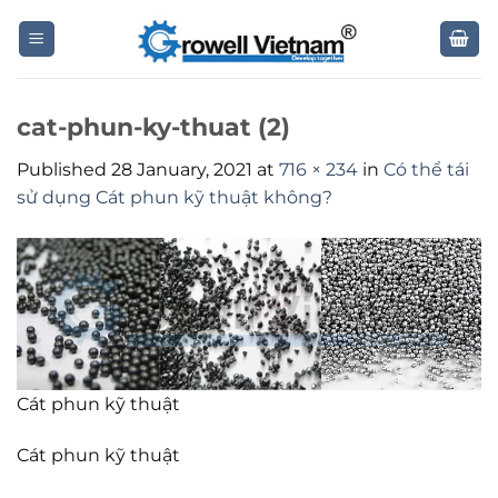
Skip
to
content
cat-phun-ky-thuat (2)
Published
28 January, 2021
at
716 × 234
in
Có thể tái
sử dụng Cát phun kỹ thuật không?
Cát phun kỹ thuật
Cát phun kỹ thuật