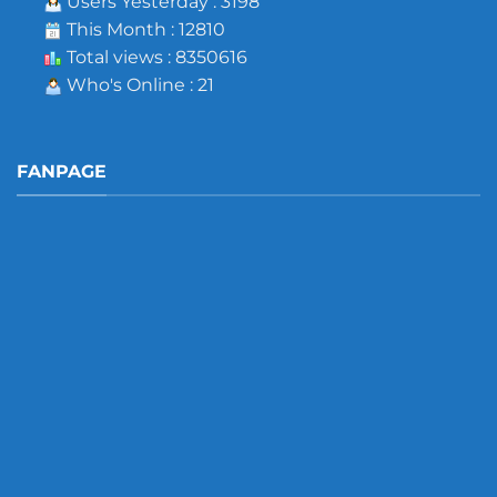
Users Yesterday : 3198
This Month : 12810
Total views : 8350616
Who's Online : 21
FANPAGE