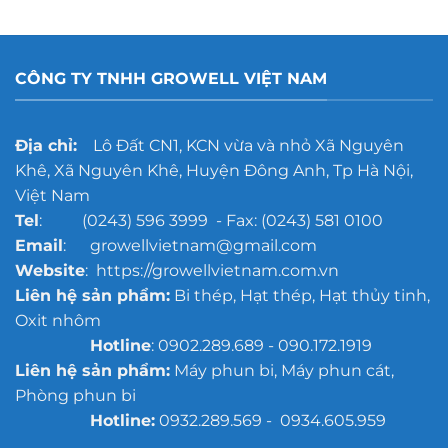
CÔNG TY TNHH GROWELL VIỆT NAM
Địa chỉ:
Lô Đất CN1, KCN vừa và nhỏ Xã Nguyên
Khê, Xã Nguyên Khê, Huyện Đông Anh, Tp Hà Nội,
Việt Nam
Tel
: (0243) 596 3999 - Fax: (0243) 581 0100
Email
: growellvietnam@gmail.com
Website
: https://growellvietnam.com.vn
Liên hệ sản phẩm:
Bi thép, Hạt thép, Hạt thủy tinh,
Oxit nhôm
Hotline
: 0902.289.689 - 090.172.1919
Liên hệ sản phẩm:
Máy phun bi, Máy phun cát,
Phòng phun bi
Hotline:
0932.289.569 - 0934.605.959