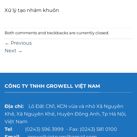
Xử lý tạo nhám khuôn
Both comments and trackbacks are currently closed.
←
Previous
Next
→
CÔNG TY TNHH GROWELL VIỆT NAM
Địa chỉ:
Lô Đất CN1, KCN vừa và nhỏ Xã Nguyên
Khê, Xã Nguyên Khê, Huyện Đông Anh, Tp Hà Nội,
Việt Nam
Tel
: (0243) 596 3999 - Fax: (0243) 581 0100
Email
: growellvietnam@gmail.com