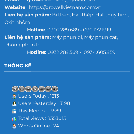
Website
: https://growellvietnam.com.vn
Liên hệ sản phẩm:
Bi thép, Hạt thép, Hạt thủy tinh,
Oxit nhôm
Hotline
: 0902.289.689 - 090.172.1919
Liên hệ sản phẩm:
Máy phun bi, Máy phun cát,
Phòng phun bi
Hotline:
0932.289.569 - 0934.605.959
THỐNG KÊ
Users Today : 1313
Users Yesterday : 3198
This Month : 13589
Total views : 8353015
Who's Online : 24