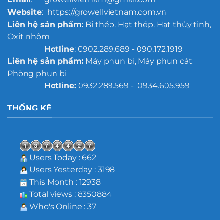
Website
: https://growellvietnam.com.vn
Liên hệ sản phẩm:
Bi thép, Hạt thép, Hạt thủy tinh,
Oxit nhôm
Hotline
: 0902.289.689 - 090.172.1919
Liên hệ sản phẩm:
Máy phun bi, Máy phun cát,
Phòng phun bi
Hotline:
0932.289.569 - 0934.605.959
THỐNG KÊ
Users Today : 662
Users Yesterday : 3198
This Month : 12938
Total views : 8350884
Who's Online : 37