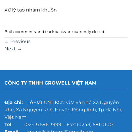
Xử lý tạo nhám khuôn
Both comments and trackbacks are currently closed.
←
Previous
Next
→
CÔNG TY TNHH GROWELL VIỆT NAM
Địa chỉ:
Lô Đất CN1, KCN vừa và nhỏ Xã Nguyên
Khê, Xã Nguyên Khê, Huyện Đông Anh, Tp Hà Nội,
Việt Nam
Tel
: (0243) 596 3999 - Fax: (0243) 581 0100
Email
: growellvietnam@gmail.com